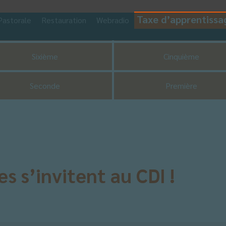
Taxe d’apprentissa
Pastorale
Restauration
Webradio
CDI
UNSS
Sixième
Cinquième
Seconde
Première
s s’invitent au CDI !