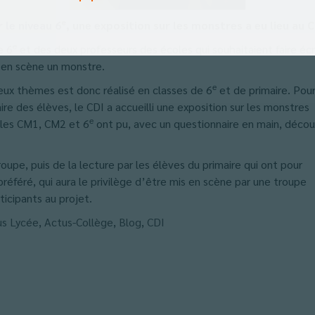
e
 le niveau 6
, une exposition sur les monstres a eu lieu au 
e
e 6
et des deux professeurs des écoles qui souhaitaient faire écri
t en scène un monstre.
e
deux thèmes est donc réalisé en classes de 6
et de primaire. Pou
raire des élèves, le CDI a accueilli une exposition sur les monstres
e
e les CM1, CM2 et 6
ont pu, avec un questionnaire en main, découv
oupe, puis de la lecture par les élèves du primaire qui ont pour
préféré, qui aura le privilège d’être mis en scène par une troupe
icipants au projet.
us Lycée
,
Actus-Collège
,
Blog
,
CDI