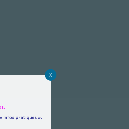
X
ût.
 « Infos pratiques ».