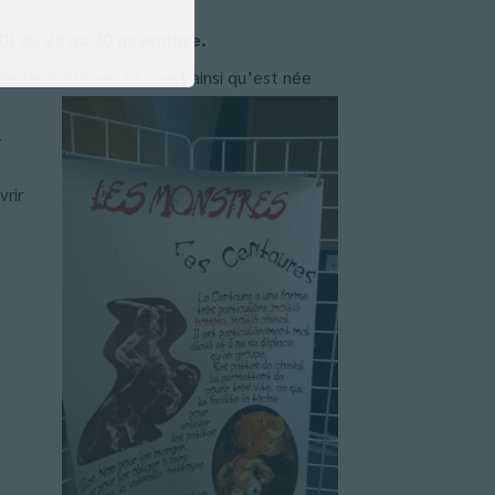
CDI du 26 au 30 novembre.
re leurs élèves. Et c’est ainsi qu’est née
r
rir