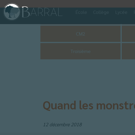
École
Collège
Lycée
Pastorale
CM2
Troisième
Quand les monstre
12 décembre 2018