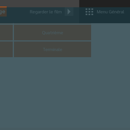
ge
Regarder le film
Menu Général
CM1
Quatrième
Terminale