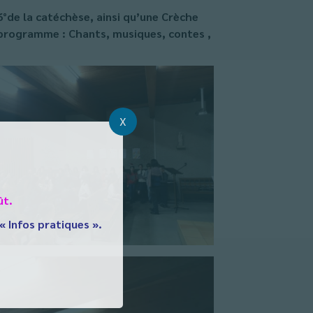
°de la catéchèse, ainsi qu’une Crèche
u programme : Chants, musiques, contes ,
X
ût.
 « Infos pratiques ».