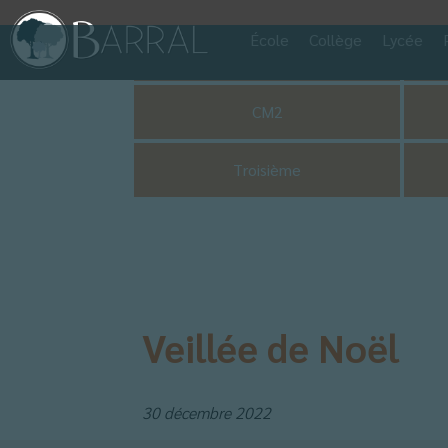
École
Collège
Lycée
Pastorale
CM2
Troisième
Veillée de Noël
30 décembre 2022