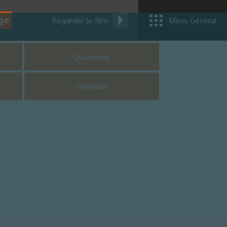
ge
Regarder le film
Menu Général
CM1
Quatrième
Terminale