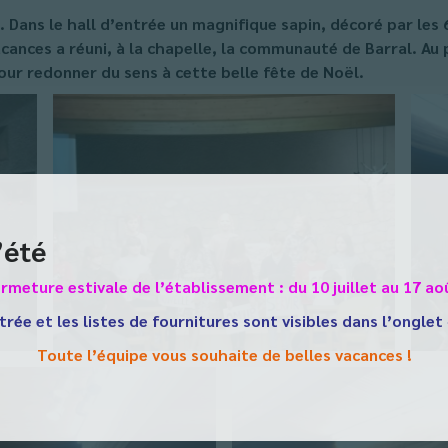
Dans le hall d’entrée un magnifique sapin, décoré par les 6
vacances a réuni, à la chapelle, la communauté de Barral. A
our redonner du sens à cette belle fête de Noël.
’été
rmeture estivale de l’établissement : du 10 juillet au 17 ao
trée et les listes de fournitures sont visibles dans l’onglet
Toute l’équipe vous souhaite de belles vacances !