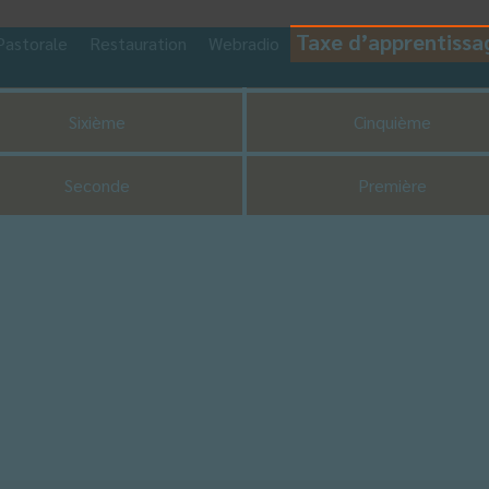
Taxe d’apprentissa
Pastorale
Restauration
Webradio
CDI
UNSS
Sixième
Cinquième
Seconde
Première