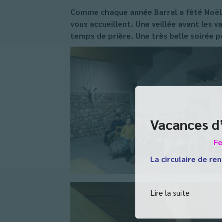
Comme chaque année Barral a fêté Noël. 
vous accueillent. Une veillée avant les 
temps de prière. Une très belle soirée p
Vacances d
Fe
La circulaire de ren
Lire la suite