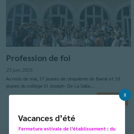
Profession de foi
23 juin 2025
Au mois de mai, 37 jeunes de cinquième de Barral et 10
jeunes du collège St Joseph- De La Salle...
X
En savoir
+
Vacances d’été
Toute l'actualité
Fermeture estivale de l’établissement : du