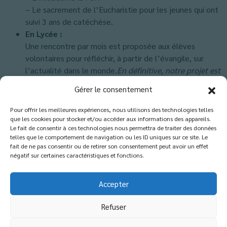
– Le sacrement de l’Eucharistie pour les jeunes qui ont
suivi 3 ans de catéchèse.
En Lycée :
Une rencontre par mois est proposée aux élèves
volontaires pour réfléchir, à partir de l’évangile, sur
l’actualité dans le monde.
En définitive, notre projet est
de faire découvrir et aimer Jésus Christ en mettant en
Gérer le consentement
œuvre toutes les ressources humaines de
l’établissement.
Pour offrir les meilleures expériences, nous utilisons des technologies telles
que les cookies pour stocker et/ou accéder aux informations des appareils.
Le fait de consentir à ces technologies nous permettra de traiter des données
telles que le comportement de navigation ou les ID uniques sur ce site. Le
fait de ne pas consentir ou de retirer son consentement peut avoir un effet
négatif sur certaines caractéristiques et fonctions.
Accepter
Refuser
© 2026 Copyright - Etablissement catholique
d'enseignement