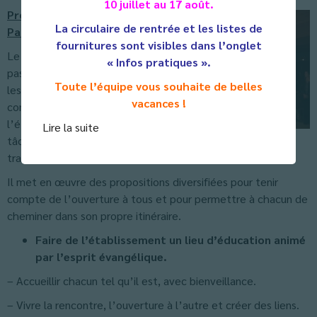
10 juillet au 17 août.
Projet d’animation
La circulaire de rentrée et les listes de
Pastorale
fournitures sont visibles dans l’onglet
Le projet d’animation
« Infos pratiques ».
pastorale rejoint toutes
Toute l’équipe vous souhaite de belles
les dimensions et toute la
vacances !
communauté de
l’établissement dans sa
Lire la suite
tâche éducative, dans son
travail d’enseignement et dans sa proposition de la foi.
Il met en œuvre des propositions diversifiées pour tenir
compte de l’ouverture à tous et pour permettre à chacun de
cheminer dans son propre itinéraire.
Faire de l’établissement un lieu d’éducation animé
par l’esprit évangélique.
– Accueillir chacun tel qu’il est, avec bienveillance.
– Vivre la rencontre, l’ouverture à l’autre et créer des liens.