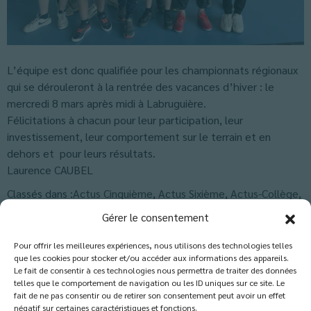
L’équipe est donc qualifiée pour les championnats régionaux
qui se dérouleront à la rentrée des vacances d’hiver : le
mercredi 8 mars après midi à Labruguière.
Félicitations à chacun pour leur participation, leur
investissement, leur comportement sur le terrain et en
dehors et pour leurs résultats.
Laurence CAUBEL
Classés dans :
Actus Cinquième
,
Actus Sixième
,
Actus-Collège
,
Blog
Gérer le consentement
Pour offrir les meilleures expériences, nous utilisons des technologies telles
que les cookies pour stocker et/ou accéder aux informations des appareils.
Les commentaires sont fermés.
Le fait de consentir à ces technologies nous permettra de traiter des données
telles que le comportement de navigation ou les ID uniques sur ce site. Le
fait de ne pas consentir ou de retirer son consentement peut avoir un effet
négatif sur certaines caractéristiques et fonctions.