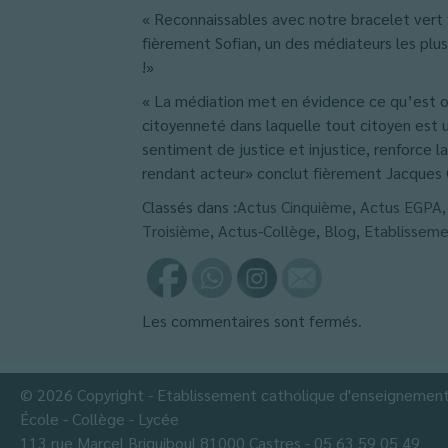
« Reconnaissables avec notre bracelet vert
fièrement Sofian, un des médiateurs les plu
!»
« La médiation met en évidence ce qu’est ou
citoyenneté dans laquelle tout citoyen est 
sentiment de justice et injustice, renforce 
rendant acteur» conclut fièrement Jacques
Classés dans :
Actus Cinquième
,
Actus EGPA
Troisième
,
Actus-Collège
,
Blog
,
Etablissem
Les commentaires sont fermés.
© 2026 Copyright - Etablissement catholique d'enseignemen
École - Collège - Lycée
113 rue Marcel Briguiboul 81000 Castres - 05 63 59 05 49