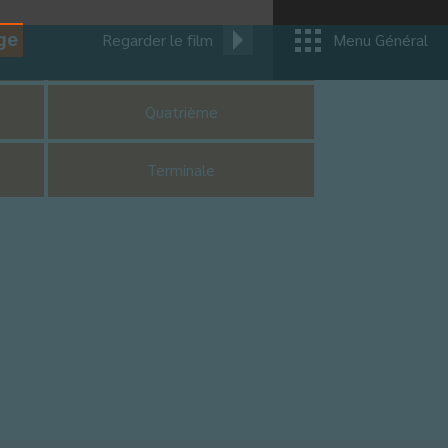
ge
Regarder le film
Menu Général
CM1
Quatrième
Terminale