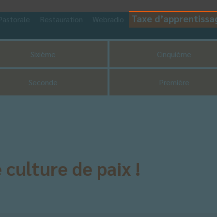
Taxe d’apprentissa
Pastorale
Restauration
Webradio
CDI
UNSS
Sixième
Cinquième
Seconde
Première
culture de paix !