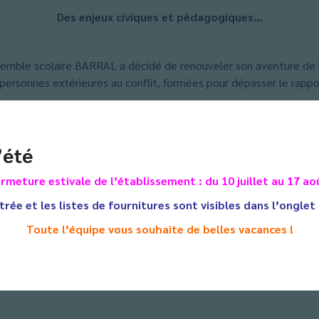
Des enjeux civiques et pédagogiques…
semble scolaire BARRAL a décidé de renouveler son aventure de la
 de personnes extérieures au conflit, formées pour dépasser le rapp
st une réponse efficace aux petites violences quotidiennes et aux 
issage des techniques de communication et de résolution des confl
’été
permis d’accroître leur responsabilité au sein de notre établissem
olence entre les élèves. C’est assurément une façon d’améliorer 
rmeture estivale de l’établissement : du 10 juillet au 17 ao
 chef d’établissement.
 parole, un espace de dialogue organisé et régulé. A la culture de
trée et les listes de fournitures sont visibles dans l’onglet
 Chanabé, formateur qualifié, à qui a été confiée la formation e
Toute l’équipe vous souhaite de belles vacances !
et 2nde.
itionnelle formation du délégué, qui s’inscrit qui plus est, dans l
en expérience et savoir faire au fil de leur parcours en collège o