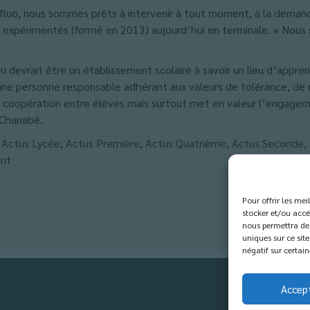
 fluo, nous sommes prêts à intervenir à tout moment, à la deman
s expérimentés (formé en 2013) aujourd’hui en terminale. « Nous
 devrait être un établissement scolaire à savoir un lieu d’appr
une personne responsable adhérant aux valeurs de tolérance, de 
la coopération entre élèves mais surtout met en valeur l’engageme
 Chanabé.
,
Actus Lycée
,
Actus Première
,
Actus Quatrième
,
Actus Seconde
,
ent
Pour offrir les me
stocker et/ou accé
nous permettra de 
uniques sur ce site
négatif sur certain
t
Accep