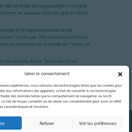
de des victimes ou responsables » souligne
 sommes en quelque sorte les grands frères
entissage et d’expérimentation d’une
respect et de paix. Elle prend en compte le
nt, la motivation et la parole de l’élève, le
Actus Sixième
,
Actus Terminale
,
Actus
Gérer le consentement
illeures expériences, nous utilisons des technologies telles que les cookies pour
der aux informations des appareils. Le fait de consentir à ces technologies
traiter des données telles que le comportement de navigation ou les ID
. Le fait de ne pas consentir ou de retirer son consentement peut avoir un effet
es caractéristiques et fonctions.
ter
Refuser
Voir les préférences