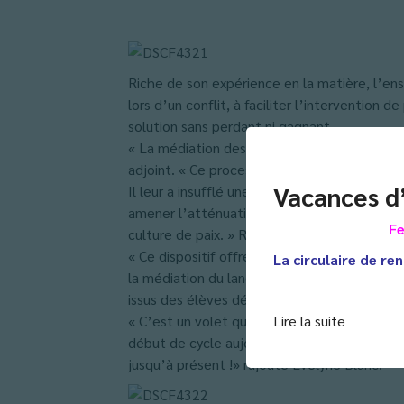
Riche de son expérience en la matière, l’en
lors d’un conflit, à faciliter l’intervention
solution sans perdant ni gagnant.
« La médiation des conflits par les élèves e
adjoint. « Ce processus, basé sur l’apprent
Vacances d
Il leur a insufflé une confiance énorme et a 
amener l’atténuation des tensions, de la vi
Fe
culture de paix. » Renchérit Evelyne Blanc,
« Ce dispositif offre un lieu d’écoute et de
La circulaire de ren
la médiation du langage ». souligne Jacques
issus des élèves délégués du niveau 6 ème 
« C’est un volet que nous rajoutons à la trad
Lire la suite
début de cycle aujourd’hui, pourront gagner 
jusqu’à présent !» rajoute Evelyne Blanc.