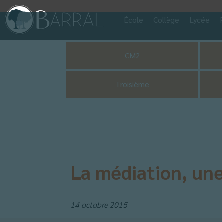
École
Collège
Lycée
Pastorale
CM2
Troisième
La médiation, une 
14 octobre 2015