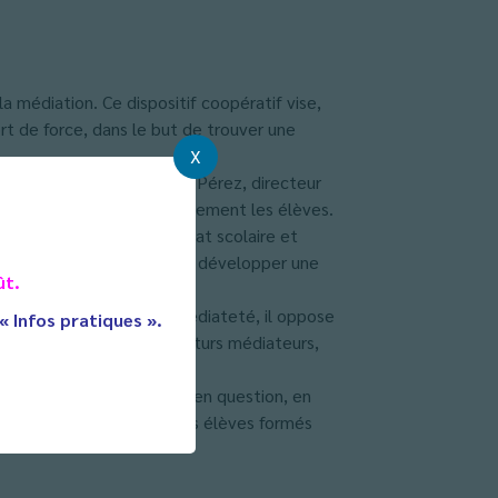
 médiation. Ce dispositif coopératif vise,
ort de force, dans le but de trouver une
X
incivilités» affirme David Pérez, directeur
its, a transformé véritablement les élèves.
ent pour améliorer le climat scolaire et
le bien être des élèves et développer une
ût.
 l’affrontement, de l’immédiateté, il oppose
 « Infos pratiques ».
t l’accompagnement des futurs médiateurs,
a durée puisque les élèves en question, en
u au lycée, c’est le cas des élèves formés