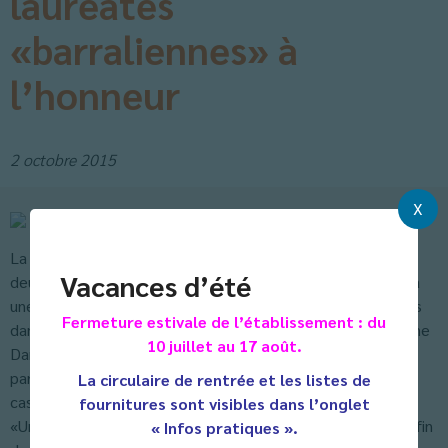
lauréates
«barraliennes» à
l’honneur
2 octobre 2015
X
La belle aventure littéraire et historique d’une année pour
Vacances d’été
deux classes de 3e de l’établissement Barral a donné lieu à
une mise à l’honneur de 6 élèves particulièrement investies
Fermeture estivale de l’établissement : du
dans ce projet mené par leur professeur de français Christine
10 juillet au 17 août.
Danteny et la librairie Coulier (Amandine Bettin, en
particulier); C’était samedi dernier au sein de la librairie
La circulaire de rentrée et les listes de
castraise.
fournitures sont visibles dans l’onglet
«Une première pour ce défi lecture nommé Prix Antigone afin
« Infos pratiques ».