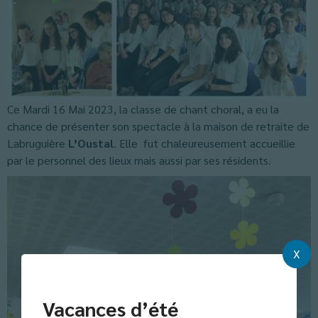
Ce Mardi 16 Mai 2023, la classe de chant choral, a eu la
chance de présenter son spectacle à la maison de retraite de
Labruguière
L’Oustal
. Elle fut chaleureusement accueillie
par le personnel des lieux mais aussi par ses résidents.
X
Vacances d’été