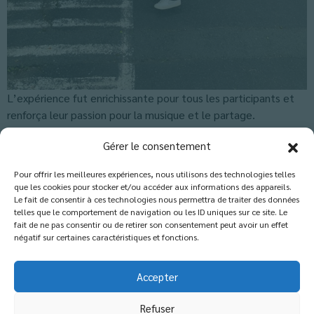
L’expérience fut enrichissante pour tous les participants et
renforça leur passion pour la musique et le partage.
Classés dans :
Actus-Collège
,
Blog
Gérer le consentement
Pour offrir les meilleures expériences, nous utilisons des technologies telles
que les cookies pour stocker et/ou accéder aux informations des appareils.
Les commentaires sont fermés.
Le fait de consentir à ces technologies nous permettra de traiter des données
telles que le comportement de navigation ou les ID uniques sur ce site. Le
fait de ne pas consentir ou de retirer son consentement peut avoir un effet
négatif sur certaines caractéristiques et fonctions.
Accepter
Refuser