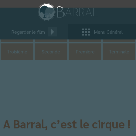
Pastorale
CDI
UNSS
CM1
Regarder le film
Menu Général
CM2
Sixième
Cinquième
Quatrième
Troisième
Seconde
Première
Terminale
A Barral, c’est le cirque !