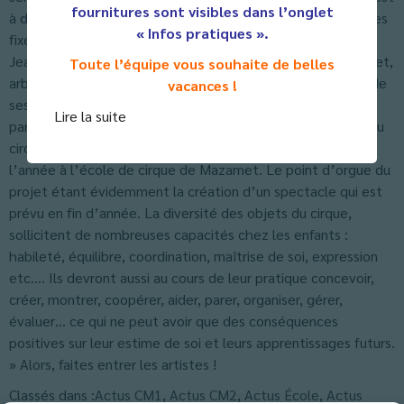
fournitures sont visibles dans l’onglet
à dire tous les objets de cirque qui sont suspendus (trapèzes
« Infos pratiques ».
fixes et volants, tissus, cordes, cercles etc…).
Jean Pierre Mancet, professeur d’EPS coordinateur du projet,
Toute l’équipe vous souhaite de belles
arbore le grand sourire lorsqu’il évoque les grands débuts de
vacances !
ses petits artistes : « depuis le début de l’année, en
Lire la suite
partenariat avec l’école « ZMAM », ils pratiquent les arts du
cirque à raison d’1h 30 par semaine, plus 3 journées dans
l’année à l’école de cirque de Mazamet. Le point d’orgue du
projet étant évidemment la création d’un spectacle qui est
prévu en fin d’année. La diversité des objets du cirque,
sollicitent de nombreuses capacités chez les enfants :
habileté, équilibre, coordination, maîtrise de soi, expression
etc.… Ils devront aussi au cours de leur pratique concevoir,
créer, montrer, coopérer, aider, parer, organiser, gérer,
évaluer… ce qui ne peut avoir que des conséquences
positives sur leur estime de soi et leurs apprentissages futurs.
» Alors, faites entrer les artistes !
Classés dans :
Actus CM1
,
Actus CM2
,
Actus École
,
Actus