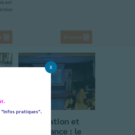
où est
uestion
ir
+
En savoir
+
X
ût.
t "Infos pratiques".
Alimentation et
lle
performance : le