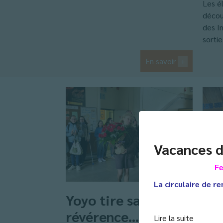
Les é
décou
des I
sortie 
En savoir
+
Vacances d
Fe
La circulaire de re
Yoyo tire sa
Jo
révérence… et
int
Lire la suite