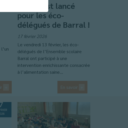
s
match est lancé
pour les éco-
délégués de Barral !
17 février 2026
Le vendredi 13 février, les éco-
 l’un
délégués de l’Ensemble scolaire
Barral ont participé à une
intervention enrichissante consacrée
à l’alimentation saine...
ir
+
En savoir
+