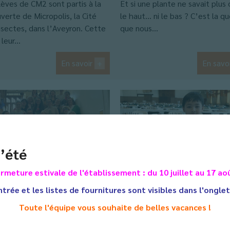
lèves de CM2 sont partis à la
Et si une plante ne savait plus 
verte de Micropolis, la Cité
le haut… ni le bas ? C’est la q
nsectes, dans l’Aveyron. Cette
que nous...
leur...
En savoir
+
En savo
’été
rmeture estivale de l'établissement : du 10 juillet au 17 ao
ntrée et les listes de fournitures sont visibles dans l'ongle
urnée
Henri Rouanet,
Toute l'équipe vous souhaite de belles vacances !
ernationale des
élève de CM2, bri