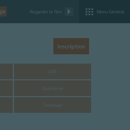
ge
Regarder le film
Menu Général
Inscription
CM1
Quatrième
Terminale