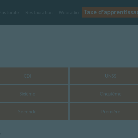
Taxe d’apprentissa
Pastorale
Restauration
Webradio
CDI
UNSS
Sixième
Cinquième
Seconde
Première
s