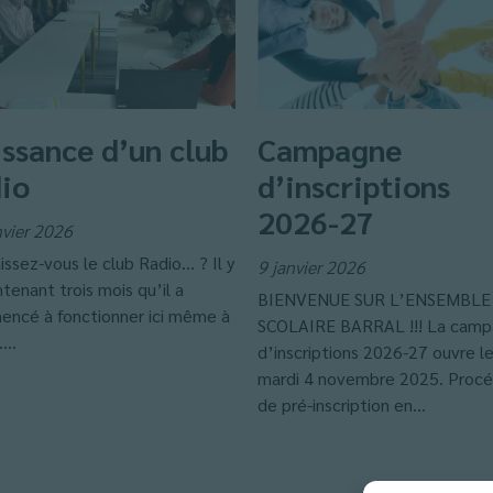
ssance d’un club
Campagne
io
d’inscriptions
2026-27
nvier 2026
issez-vous le club Radio… ? Il y
9 janvier 2026
tenant trois mois qu’il a
BIENVENUE SUR L’ENSEMBLE
ncé à fonctionner ici même à
SCOLAIRE BARRAL !!! La cam
...
d’inscriptions 2026-27 ouvre l
mardi 4 novembre 2025. Proc
de pré-inscription en...