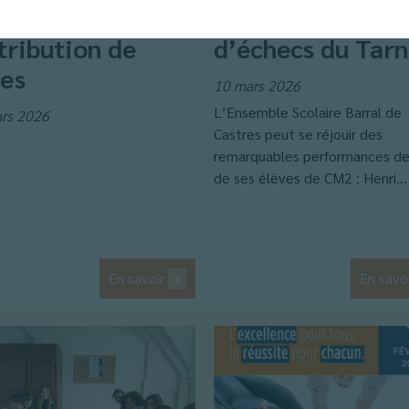
its des femmes :
aux championnat
tribution de
d’échecs du Tarn
ses
10 mars 2026
L’Ensemble Scolaire Barral de
rs 2026
Castres peut se réjouir des
remarquables performances de
de ses élèves de CM2 : Henri...
En savoir
+
En savo