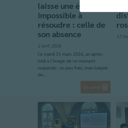
laisse une équation
dro
impossible à
dis
résoudre : celle de
ro
son absence
12 ma
2 avril 2026
Ce mardi 31 mars 2026, un après-
midi à l’image de ce moment
suspendu : un peu frais, mais baigné
de...
En savoir
+