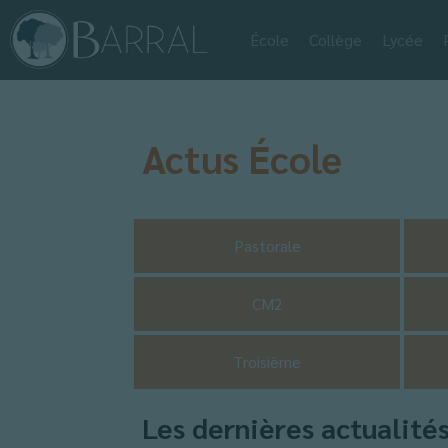
École
Collège
Lycée
Actus École
Pastorale
CM2
Troisième
Les dernières actualité