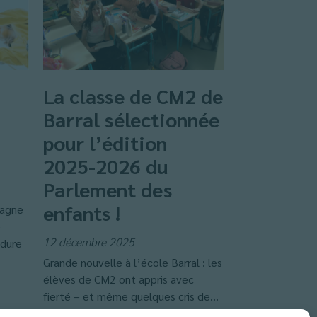
La classe de CM2 de
Barral sélectionnée
pour l’édition
2025-2026 du
Parlement des
enfants !
pagne
e
12 décembre 2025
édure
Grande nouvelle à l’école Barral : les
élèves de CM2 ont appris avec
fierté – et même quelques cris de...