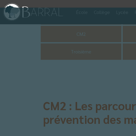
École
Collège
Lycée
Pastorale
CM2
Troisième
CM2 : Les parcour
prévention des ma