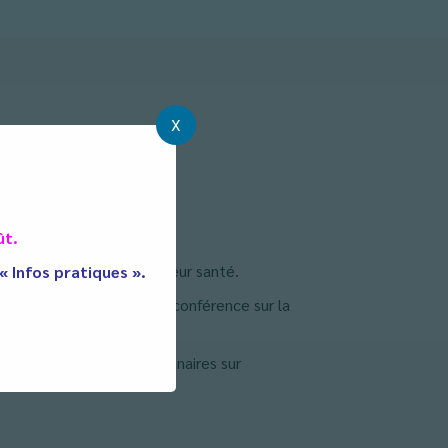
X
ût.
les jeunes pour protéger leur santé.
 « Infos pratiques ».
iététiques ainsi qu’à une conférence sur la
rses en relais et questionnaires sur