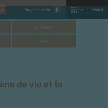
ge
Regarder le film
Menu Général
CM1
Quatrième
Terminale
ène de vie et la