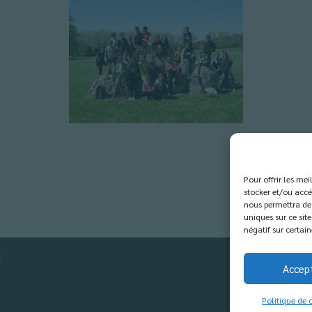
Pour offrir les me
stocker et/ou accé
nous permettra de 
uniques sur ce site
négatif sur certain
t
Accep
Politique de 