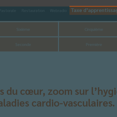
Taxe d’apprentissa
Pastorale
Restauration
Webradio
CDI
UNSS
Sixième
Cinquième
Seconde
Première
s du cœur, zoom sur l’hygi
ladies cardio-vasculaires.