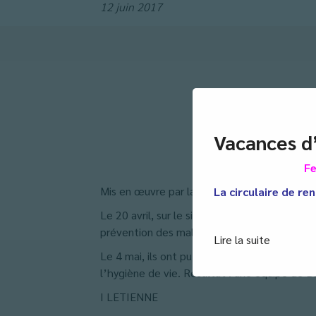
12 juin 2017
Vacances d
Fe
Mis en œuvre par la Fédération Française de 
La circulaire de ren
Le 20 avril, sur le site de Gourjade les élèv
prévention des maladies cardio-vasculaires.
Lire la suite
Le 4 mai, ils ont pu se mesurer à d’autres él
l’hygiène de vie. Résultat : une équipe de Ba
I LETIENNE