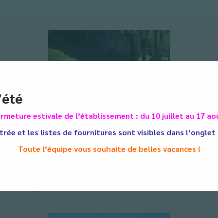
’été
rmeture estivale de l’établissement : du 10 juillet au 17 ao
Cardiologie, les Parcours du Cœur Scolaires visent à sensibiliser 
trée et les listes de fournitures sont visibles dans l’onglet
es de CM2 ont participé à des épreuves physiques, à des ateliers d
Toute l’équipe vous souhaite de belles vacances !
èves lors d’un défi : « la tête et les jambes ». Au programme : cou
rral sur le podium !