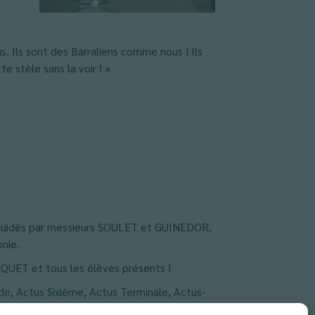
. Ils sont des Barraliens comme nous ! Ils
e stèle sans la voir ! »
, guidés par messieurs SOULET et GUINEDOR,
nie.
QUET et tous les élèves présents !
de
,
Actus Sixième
,
Actus Terminale
,
Actus-