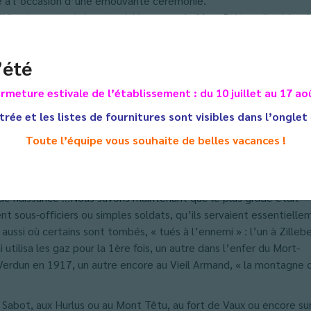
ce à l’occasion d’une émouvante cérémonie.
istoire « retraité » et prédécesseur de Mme Piétravalle, à la tête
nciens. Il a su nous rappeler l’atrocité de ce conflit, que la lib
les générations prennent conscience du bel héritage que nos glor
’été
très impliqué dans l’E.D, ainsi qu’une poignée de représentants
ir de l’anonymat, et redonner, l’instant de cette cérémonie, dimen
rmeture estivale de l’établissement : du 10 juillet au 17 ao
tte stèle de marbre qui surplombe l’entrée principale de notre
trée et les listes de fournitures sont visibles dans l’onglet
ue travail de recherche minutieux effectué en 2013 par Mme Bonn
Toute l’équipe vous souhaite de belles vacances !
 classe d’EGPA et approfondi par les générations d’aujourd’hui !
ésent de données concernant la moitié de nos « Morts Glorieux » 
ade, l’arme dans laquelle il servait, le matricule, la date et le l
ieu de naissance …Nous savons maintenant que le plus gradé était
nt sous-officiers ou simples soldats, qu’ils servaient essentielle
s aussi où certains sont tombés, « tués à l’ennemi » : l’un à Zilleb
tilisa les gaz pour la 1ère fois, un autre dans l’enfer du Mort-
erdun en 1917, un autre encore au Vieil Armand, « la montagne d
Sabot, aux Hurlus ou au Mont Têtu, au fort de Vaux ou encore sur