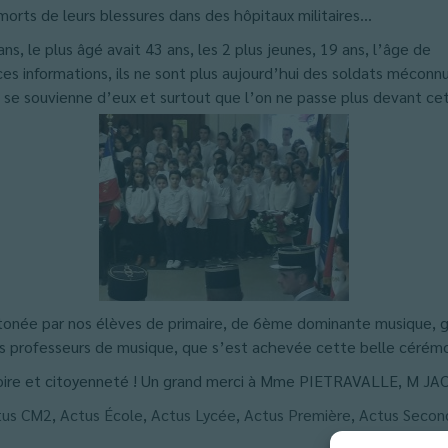
 morts de leurs blessures dans des hôpitaux militaires…
s, le plus âgé avait 43 ans, les 2 plus jeunes, 19 ans, l’âge de
s informations, ils ne sont plus aujourd’hui des soldats méconnus
 se souvienne d’eux et surtout que l’on ne passe plus devant cett
entonée par nos élèves de primaire, de 6ème dominante musique
rs professeurs de musique, que s’est achevée cette belle cérémo
oire et citoyenneté ! Un grand merci à Mme PIETRAVALLE, M JAC
tus CM2
,
Actus École
,
Actus Lycée
,
Actus Première
,
Actus Secon