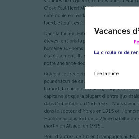
victimes de la guerre, tombés pour la Fran
C’est Paul Henri MARTY, jeune professeur d’H
cérémonie en rendant hommage à ces glorieux a
lourd, et qu’il est important que les nouvel
Vacances d
Dans la foulée, Fabrice Jacquet, éducateur, 
élèves, ont pris la parole pour faire ressort
Fe
humaine aux noms apposés froidement sur ce
La circulaire de ren
établissement. Ils ont rappelé le fantastiq
notre ancienne documentaliste, associant la
Lire la suite
Grâce à ses recherches, nous disposons à pr
pour chacun de ceux-ci, nous connaissons le gr
la mort, la cause de celle-ci, l’âge et le l
capitaine et que la plupart d’entre eux étaie
dans l’infanterie ou l’artillerie… Nous savon
dans le secteur d’Ypres en 1915 où l’ennemi u
Homme au plus fort de la 2ème bataille de V
mort » en Alsace, en 1915…
Pour d’autres, ce fut en Champagne au Bois 