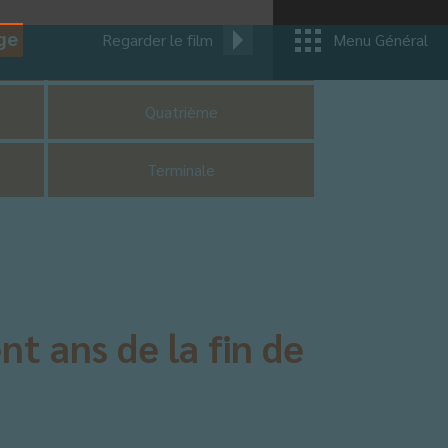
ge
Regarder le film
Menu Général
CM1
Quatrième
Terminale
t ans de la fin de