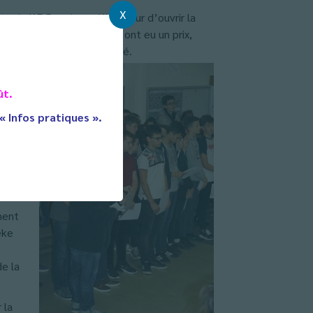
X
 de l’E.D, qui a eu l’honneur d’ouvrir la
erté et la paix en Europe ont eu un prix,
ieux anciens nous ont légué.
sion
ût.
 « Infos pratiques ».
et,
:
ieu de
ment
eke
e la
 la