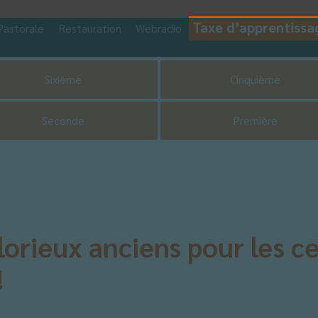
Taxe d’apprentissa
Pastorale
Restauration
Webradio
CDI
UNSS
Sixième
Cinquième
Seconde
Première
rieux anciens pour les cen
!