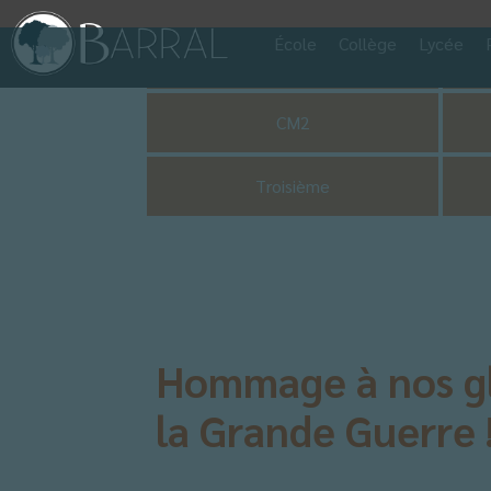
École
Collège
Lycée
Pastorale
CM2
Troisième
Hommage à nos glo
la Grande Guerre 