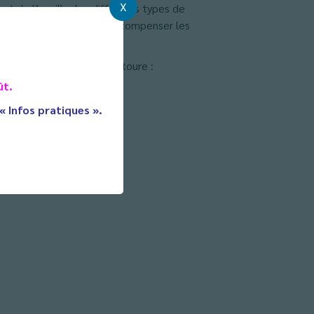
X
nt de l’oreille, les différents types de
, portes-clé sont venus récompenser les
de musique…
ce du bruit qui nous entoure :
ût.
 « Infos pratiques ».