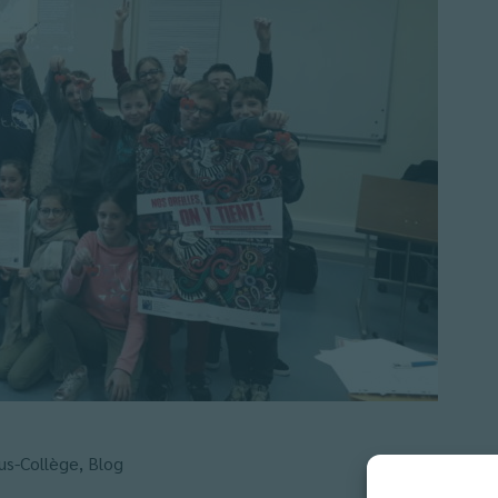
us-Collège
,
Blog