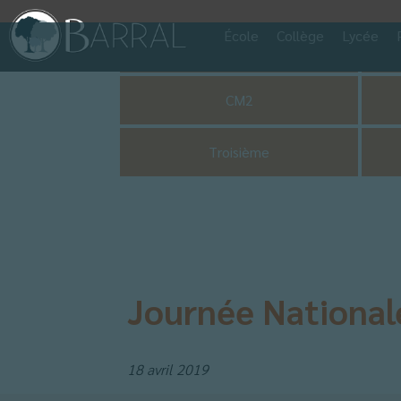
École
Collège
Lycée
Pastorale
CM2
Troisième
Journée Nationale
18 avril 2019