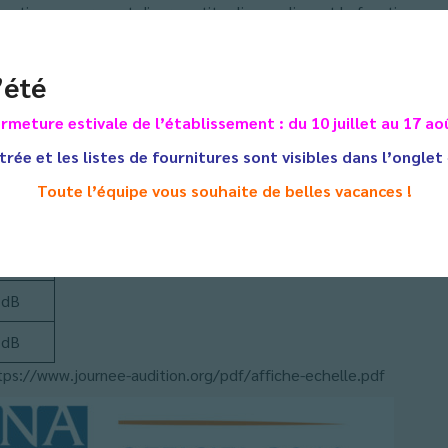
ormation comprenant divers petits clips expliquant le fonctionneme
ette distribuée à tous les élèves de 6° et 3°, bouchons, stylos
autour du timbre, autocollants pour les caisses des instruments 
’été
 différentes mesures ont été effectuées pour prendre conscien
rmeture estivale de l’établissement : du 10 juillet au 17 ao
 en dB
trée et les listes de fournitures sont visibles dans l’onglet
 dB
Toute l’équipe vous souhaite de belles vacances !
 dB
 dB
 dB
tps://www.journee-audition.org/pdf/affiche-echelle.pdf