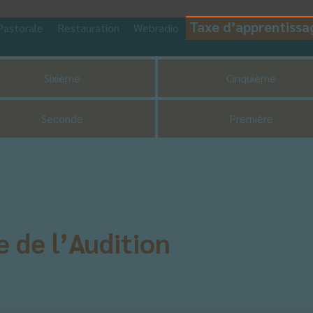
Taxe d’apprentissa
Pastorale
Restauration
Webradio
CDI
UNSS
Sixième
Cinquième
Seconde
Première
 de l’Audition