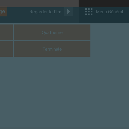
ge
Regarder le film
Menu Général
CM1
Quatrième
Terminale