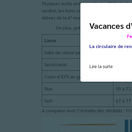
Plusieurs outils ont été utilisés : DVD d’inf
surdité, les bons comportements…, une plaqu
élèves de la 6° musique à travers des jeux 
Vacances d
De plus, grâce à l’application sonomètre,
Fe
Lieux
Mesure
La circulaire de ren
Salle de classe pendant un cours
54 à 69
Secrétariat
40 dB
Lire la suite
Cours d’EPS au gymnase
54 à 79
Rue
59 à 72
Self
67 à 77
A comparer avec l’échelle des décibels :
ht