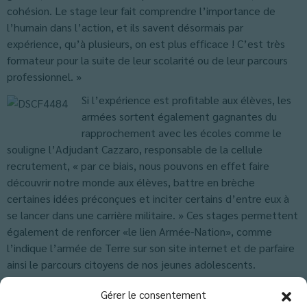
cohésion. Le stage leur fait comprendre l’importance de
l’humain dans l’action, et ils savent désormais par
expérience, qu’à plusieurs, on est plus efficace ! C’est très
formateur pour la suite de leur scolarité ou de leur parcours
professionnel. »
Si l’expérience est profitable aux élèves, les
armées sortent également gagnantes du
rapprochement avec les écoles comme le
souligne l’Adjudant Cazzaro, responsable de la cellule
recrutement, « par ce biais, nous pouvons en effet faire
découvrir notre monde aux élèves, battre en brèche
certaines idées préconçues et inciter certains d’entre eux à
se lancer dans une carrière militaire. » Ces stages permettent
également de renforcer «le lien Armée-Nation», comme
l’indique l’armée de Terre sur son site internet et de parfaire
ainsi le parcours citoyens de nos jeunes adolescents.
Classés dans :
Actus Troisième
,
Actus-Collège
,
Blog
Gérer le consentement