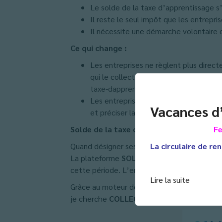
Le solde de la taxe d’apprentissage s
Il reste le seul impôt que les entrepri
Il nécessite une démarche volontaire 
Ce qui change :
Les entreprises ne règlent plus direc
qui le collectent, en une seule fois.
Plu
taxe-dapprentissage-part-prin.html
Les entreprises se connectent sur la
Vacances d
et préciser la somme affectée à chac
Fe
Solde de la taxe d’apprentissage en 2023
La circulaire de ren
Quand désigner ses établissements bénéficia
La plateforme
SOLTéA
sera accessible aux 
cette période. L’entreprise crée son compte
Lire la suite
Grâce au moteur de recherche de la plate
je cherche
COLLEGE BARRAL code UAI : 0