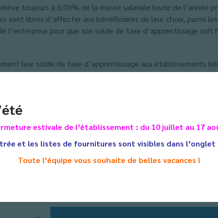
’élève toujours à 0,09% de la masse salariale brute de l’année 
ses sont libres d’affecter aux bénéficiaires de leur choix, parmi 
de l’entreprise pour que son solde de taxe d’apprentissage soit 
tement leur solde de taxe d’apprentissage aux établissements bén
s d’infos sur
:
https://www.urssaf.fr/portail/home/espaces-dedie
 plateforme
SOLTéA
de la Caisse des Dépôts et Consignations pour
’été
un.
rmeture estivale de l’établissement : du 10 juillet au 17 ao
 : le calendrier
trée et les listes de fournitures sont visibles dans l’onglet
ires ?
entreprises du
1er avril au 7 septembre 2023
. Celles-ci pourro
Toute l’équipe vous souhaite de belles vacances !
 à partir de son numéro Siret.
forme
SOLTéA
(recherche possible par nom, code UAI ou localisatio
811063R