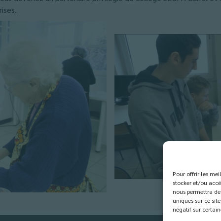
ises.
Pour offrir les me
stocker et/ou accé
nous permettra de 
uniques sur ce site
négatif sur certain