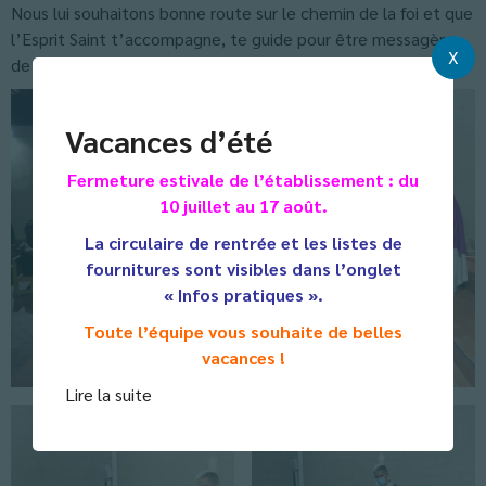
Nous lui souhaitons bonne route sur le chemin de la foi et que
l’Esprit Saint t’accompagne, te guide pour être messagère
X
de l’Evangile.
Vacances d’été
Fermeture estivale de l’établissement : du
10 juillet au 17 août.
La circulaire de rentrée et les listes de
fournitures sont visibles dans l’onglet
« Infos pratiques ».
Toute l’équipe vous souhaite de belles
vacances !
Lire la suite