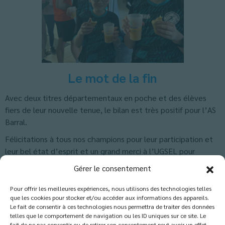
Le mot de la fin
Avec deux titres départementaux en poche et des élèves
fiers de leur nouvelle tenue, le bilan est très positif pour l’AS
Barral.
Félicitations à tous nos champions pour leur participation et
leur bel état d’esprit et un grand merci à l’UGSEL pour
l’organisation et les rafraîchissements !
Gérer le consentement
Classés dans :
Actus Lycée
,
Actus-Collège
,
Blog
,
UNSS
Pour offrir les meilleures expériences, nous utilisons des technologies telles
que les cookies pour stocker et/ou accéder aux informations des appareils.
Le fait de consentir à ces technologies nous permettra de traiter des données
telles que le comportement de navigation ou les ID uniques sur ce site. Le
fait de ne pas consentir ou de retirer son consentement peut avoir un effet