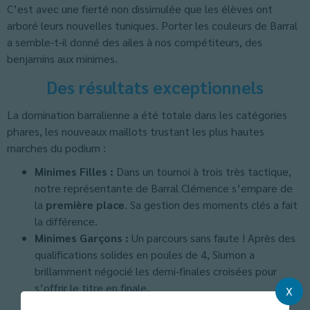
C’est avec une fierté non dissimulée que les élèves ont
arboré leurs nouvelles tuniques. Porter les couleurs de Barral
a semble-t-il donné des ailes à nos compétiteurs, des
benjamins aux minimes.
Des résultats exceptionnels
La domination barralienne a été totale dans les catégories
phares, les nouveaux maillots trustant les plus hautes
marches du podium :
Minimes Filles :
Dans un tournoi à trois très tactique,
notre représentante de Barral Clémence s’empare de
la
première place
. Sa gestion des moments clés a fait
la différence.
Minimes Garçons :
Un parcours sans faute ! Après des
qualifications solides en poules de 4, Siumon a
brillamment négocié les demi-finales croisées pour
s’offrir le titre en finale.
X
Benjamins Garçons :
Pour leur toute première