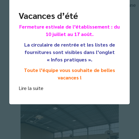
compétition, nos jeunes se sont bien défendus dans une
poule de 5 très physique. Une expérience fondatrice
Vacances d’été
pour la suite de la saison !
Fermeture estivale de l’établissement : du
10 juillet au 17 août.
La circulaire de rentrée et les listes de
fournitures sont visibles dans l’onglet
« Infos pratiques ».
Toute l’équipe vous souhaite de belles
vacances !
Lire la suite