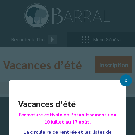
Regarder le film
Menu Général
Vacances d’été
Inscription
X
Vacances d’été
Fermeture estivale de l’établissement : du
10 juillet au 17 août.
La circulaire de rentrée et les listes de
© 2026 Copyright - Etablissement catholique