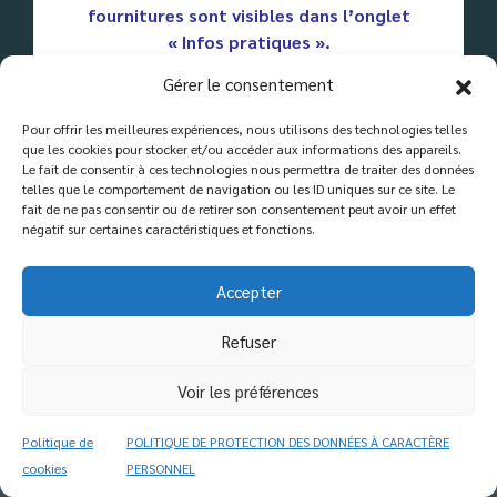
fournitures sont visibles dans l’onglet
d'enseignement
« Infos pratiques ».
École - Collège - Lycée
113 rue Marcel Briguiboul 81000 Castres - 05 63 59 05 49
Toute l’équipe vous souhaite de belles
Gérer le consentement
Mentions légales
|
Politique de protection des données
vacances !
Pour offrir les meilleures expériences, nous utilisons des technologies telles
Lire la suite
que les cookies pour stocker et/ou accéder aux informations des appareils.
Le fait de consentir à ces technologies nous permettra de traiter des données
telles que le comportement de navigation ou les ID uniques sur ce site. Le
fait de ne pas consentir ou de retirer son consentement peut avoir un effet
négatif sur certaines caractéristiques et fonctions.
Accepter
Refuser
Voir les préférences
Politique de
POLITIQUE DE PROTECTION DES DONNÉES À CARACTÈRE
cookies
PERSONNEL