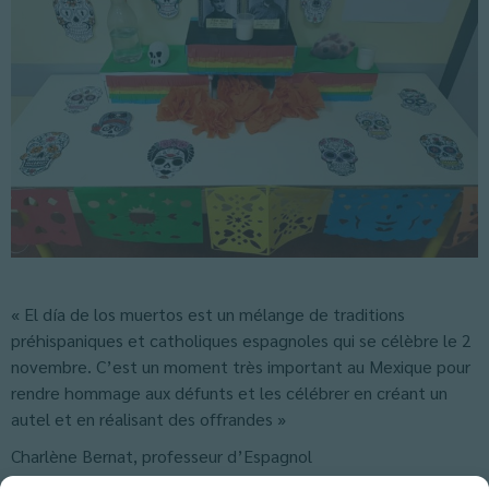
« El día de los muertos est un mélange de traditions
préhispaniques et catholiques espagnoles qui se célèbre le 2
novembre. C’est un moment très important au Mexique pour
rendre hommage aux défunts et les célébrer en créant un
autel et en réalisant des offrandes »
Charlène Bernat, professeur d’Espagnol