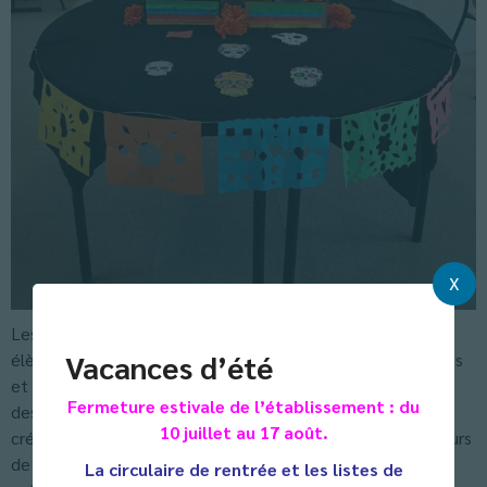
X
Les élèves de 4°C ont réalisé une exposition au CDI et les
Vacances d’été
élèves de 4°B dans leur salle de classe. Ils se sont impliqués
et ont réalisé un excellent travail. Tout d’abord, ils ont fait
Fermeture estivale de l’établissement : du
des affiches explicatives sur cette tradition, puis un atelier
10 juillet au 17 août.
créatif pour réaliser des décorations (papel picado, des fleurs
de Cempasúchil, des têtes de mort mexicaines) ainsi qu’un
La circulaire de rentrée et les listes de