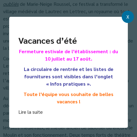
oubliés
de Marie-Neige Roussel, ce festival a transformé le
village médiéval de Lautrec en Lettrec, un royaume où tout
X
est fait de lettres. Tel un jeu de rôle géant, des comédiens
professionnels ont incarné les personnages du livre et ont
invité les enfants à entrer dans la peau des mots pour vivre
Vacances d’été
une chasse au trésor singulière et comprendre les rouages de
la langue en le vivant.
Fermeture estivale de l’établissement : du
Comment ? En menant une enquête dans le village entier.
10 juillet au 17 août.
Les oiseaux virgules viennent de disparaitre et il a fallu les
La circulaire de rentrée et les listes de
retrouver en passant par des ateliers ludiques en lien avec
fournitures sont visibles dans l’onglet
l’apprentissage de la langue et la découverte historique du
« Infos pratiques ».
village.
Toute l’équipe vous souhaite de belles
Au Programme : Apprendre la grammaire via un karaoké,
vacances !
découvrir l’imprimerie à l’ancienne et imprimer son nom sur un
Lire la suite
parchemin, soigner des mots orthographiés à l’hospice des
mots blessés, comprendre la fabrication du Pastel, découvrir
les silos médiévaux, le métier ancien de sabotier ou encore le
Moulin et son fonctionnement. Deux temps forts de théâtre