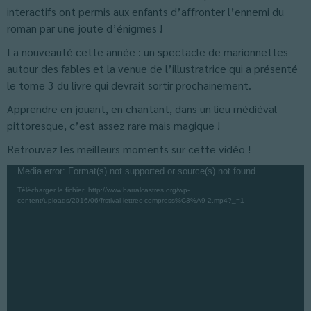
interactifs ont permis aux enfants d’affronter l’ennemi du
roman par une joute d’énigmes !
La nouveauté cette année : un spectacle de marionnettes
autour des fables et la venue de l’illustratrice qui a présenté
le tome 3 du livre qui devrait sortir prochainement.
Apprendre en jouant, en chantant, dans un lieu médiéval
pittoresque, c’est assez rare mais magique !
Retrouvez les meilleurs moments sur cette vidéo !
Lecteur
Media error: Format(s) not supported or source(s) not found
vidéo
Télécharger le fichier: http://www.barralcastres.org/wp-
content/uploads/2016/06/frstival-lettrec-compress%C3%A9-2.mp4?_=1