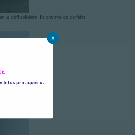
le défi solidaire. Ils ont été de parfaits
X
ût.
 « Infos pratiques ».