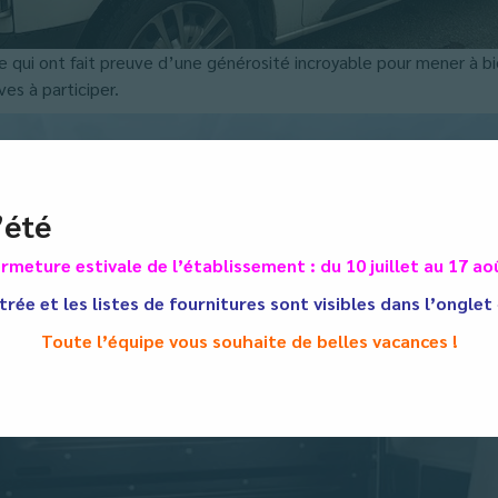
qui ont fait preuve d’une générosité incroyable pour mener à bien 
es à participer.
’été
rmeture estivale de l’établissement : du 10 juillet au 17 ao
trée et les listes de fournitures sont visibles dans l’onglet
Toute l’équipe vous souhaite de belles vacances !