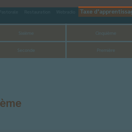
Taxe d’apprentissa
Pastorale
Restauration
Webradio
CDI
UNSS
Sixième
Cinquième
Seconde
Première
 6ème