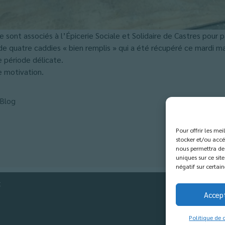
 sont associés à l’Épicerie Sociale et Solidaire de Castres pour p
de quatre caddies « bien remplis » qui a été récupéré ce mardi ma
e période délicate.
e motivation.
Blog
Pour offrir les me
stocker et/ou accé
nous permettra de 
uniques sur ce site
négatif sur certain
t
Accep
Politique de 