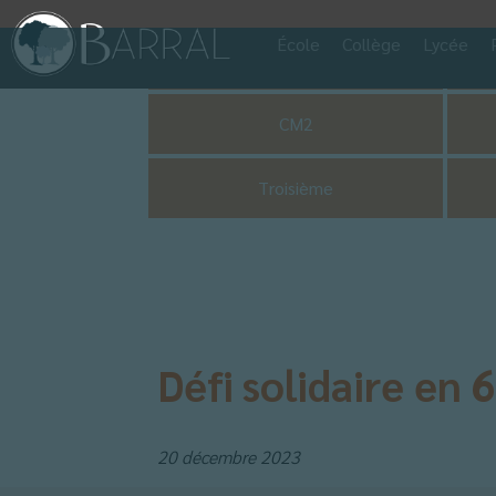
École
Collège
Lycée
Pastorale
CM2
Troisième
Défi solidaire en
20 décembre 2023