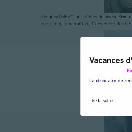
Un grand MERCI aux élèves du niveau Sixième 
messagers pour motiver l’ensemble des élèv
Vacances d
Fe
La circulaire de ren
Lire la suite