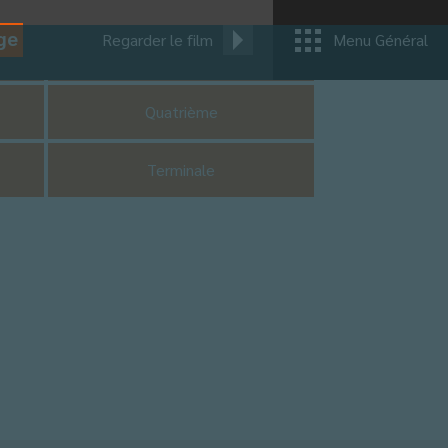
ge
Regarder le film
Menu Général
CM1
Quatrième
Terminale