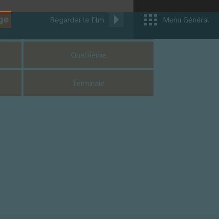
ge
Regarder le film
Menu Général
CM1
Quatrième
Terminale