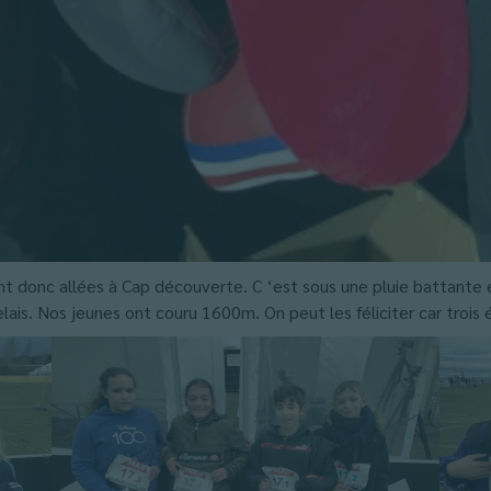
nt donc allées à Cap découverte. C ‘est sous une pluie battante
elais. Nos jeunes ont couru 1600m. On peut les féliciter car trois 