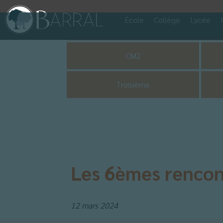
École
Collège
Lycée
Pastorale
CM2
Troisième
Les 6èmes rencon
12 mars 2024