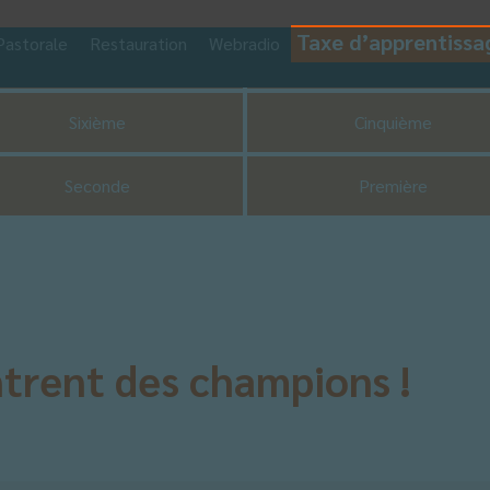
Taxe d’apprentissa
Pastorale
Restauration
Webradio
CDI
UNSS
Sixième
Cinquième
Seconde
Première
trent des champions !