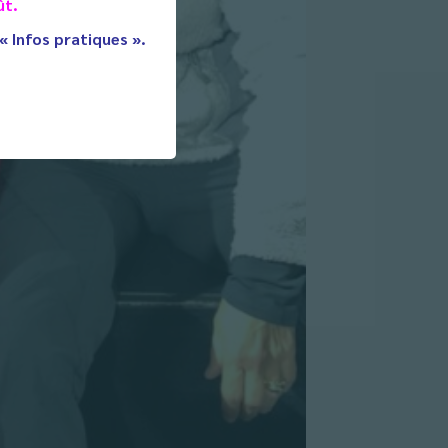
ût.
 « Infos pratiques ».