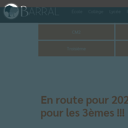
École
Collège
Lycée
Pastorale
CM2
Troisième
En route pour 202
pour les 3èmes !!!