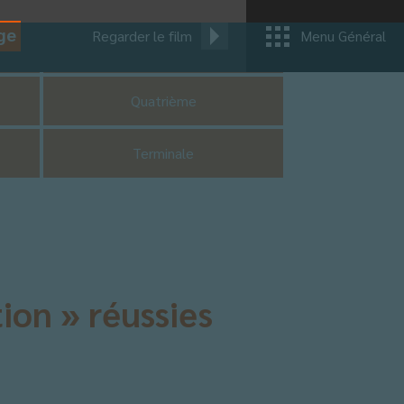
ge
Regarder le film
Menu Général
CM1
Quatrième
Terminale
ion » réussies