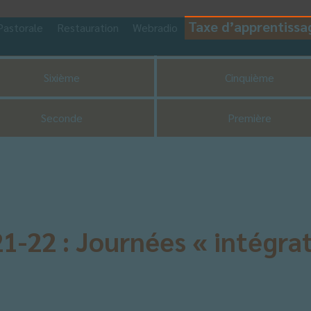
Taxe d’apprentissa
Pastorale
Restauration
Webradio
CDI
UNSS
Sixième
Cinquième
Seconde
Première
1-22 : Journées « intégrat