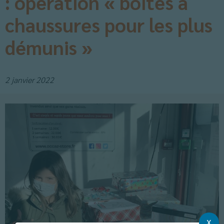
: opération « boites à
chaussures pour les plus
démunis »
2 janvier 2022
X