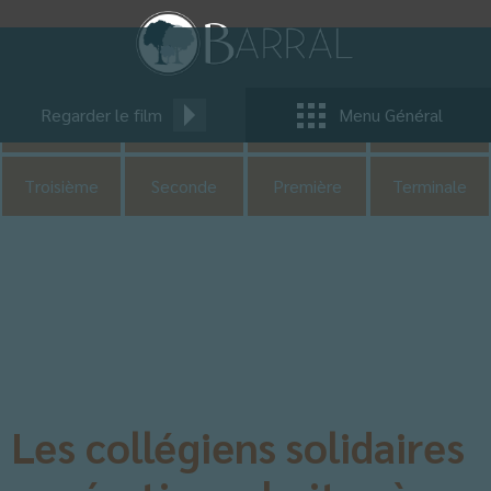
Pastorale
CDI
UNSS
CM1
Regarder le film
Menu Général
CM2
Sixième
Cinquième
Quatrième
Troisième
Seconde
Première
Terminale
Les collégiens solidaires