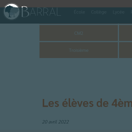
École
Collège
Lycée
Pastorale
CM2
Troisième
Les élèves de 4è
20 avril 2022