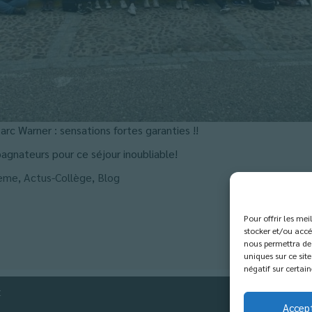
Parc Warner : sensations fortes garanties !!
pagnateurs pour ce séjour inoubliable!
ième
,
Actus-Collège
,
Blog
Pour offrir les me
stocker et/ou accé
nous permettra de 
uniques sur ce site
négatif sur certain
t
Accep