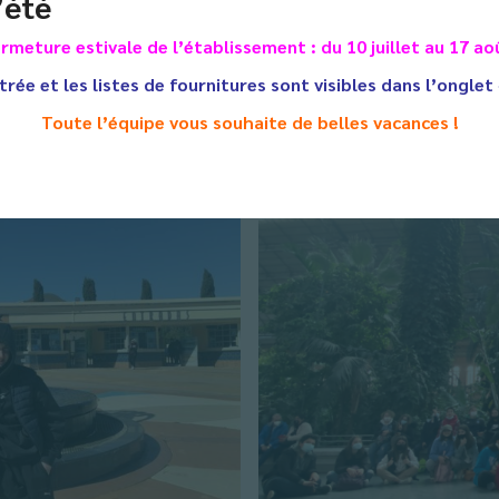
’été
rmeture estivale de l’établissement : du 10 juillet au 17 ao
pitale de l’Espagne, Madrid et avons visité le Musée de la Reina S
ocha, le Santiago Bernabeu (le stade du Real Madrid), spectacle de
trée et les listes de fournitures sont visibles dans l’onglet
Toute l’équipe vous souhaite de belles vacances !