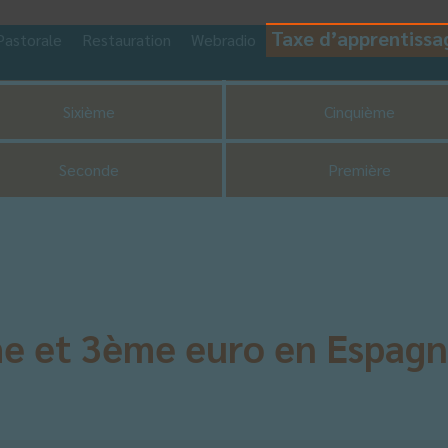
Taxe d’apprentissa
Pastorale
Restauration
Webradio
CDI
UNSS
Sixième
Cinquième
Seconde
Première
me et 3ème euro en Espag