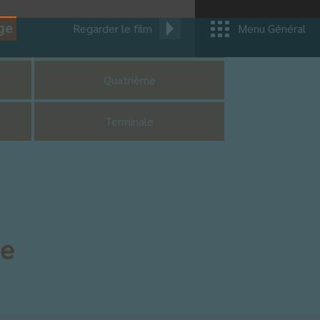
ge
Regarder le film
Menu Général
CM1
Quatrième
Terminale
ne