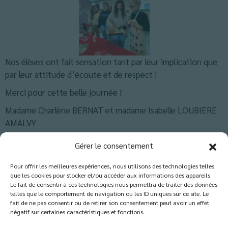
Nos élèves ont fait sensation tant par leur implication que
par leur attitude d’écoute et de respect !
Merci pour cette belle journée !
Madame Charlène BERNAT et madame Isabelle LOUBIERE
AMALVY
Classés dans :
Actus Troisième
,
Blog
Gérer le consentement
Pour offrir les meilleures expériences, nous utilisons des technologies telles
que les cookies pour stocker et/ou accéder aux informations des appareils.
Les commentaires sont fermés.
Le fait de consentir à ces technologies nous permettra de traiter des données
telles que le comportement de navigation ou les ID uniques sur ce site. Le
fait de ne pas consentir ou de retirer son consentement peut avoir un effet
négatif sur certaines caractéristiques et fonctions.