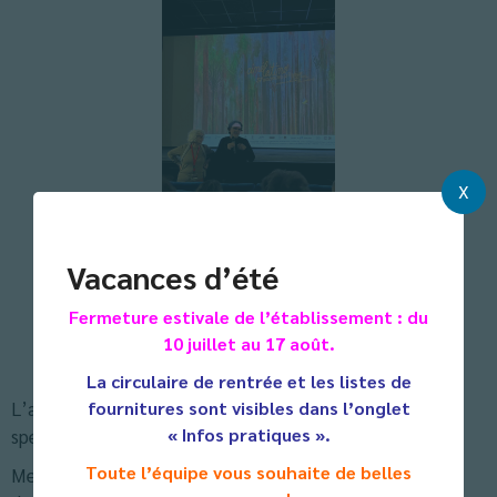
X
Vacances d’été
Fermeture estivale de l’établissement : du
10 juillet au 17 août.
La circulaire de rentrée et les listes de
fournitures sont visibles dans l’onglet
L’après-midi c’était atelier cuisine pour découvrir une
« Infos pratiques ».
spécialité colombienne ou vénézuélienne : la arepa !
Toute l’équipe vous souhaite de belles
Merci à Mara, notre hôte argentine, qui nous a aussi fait