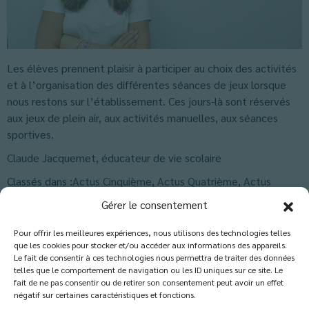
Les élèves prennent plaisir à participer au choix des activités
et à l’organisation des différentes séances de jeux lorsque
nous restons sur l’établissement. Ces jours-là sont réservés
aux jeux de plein air, aux activités manuelles, aux séances
sportives.
Claude Jacquemet, éducateur de vie scolaire
Classés dans :
Actus Cinquième
,
Actus Quatrième
,
Actus
Sixième
,
Actus Troisième
,
Actus-Collège
,
Blog
Gérer le consentement
Pour offrir les meilleures expériences, nous utilisons des technologies telles
que les cookies pour stocker et/ou accéder aux informations des appareils.
Les commentaires sont fermés.
Le fait de consentir à ces technologies nous permettra de traiter des données
telles que le comportement de navigation ou les ID uniques sur ce site. Le
fait de ne pas consentir ou de retirer son consentement peut avoir un effet
négatif sur certaines caractéristiques et fonctions.