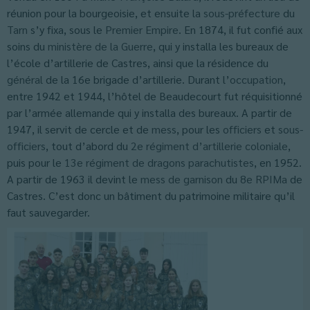
réunion pour la bourgeoisie, et ensuite la
sous-préfecture
du
Tarn
s’y fixa, sous le
Premier Empire
. En 1874, il fut confié aux
soins du
ministère de la Guerre
, qui y installa les bureaux de
l’école d’artillerie de Castres, ainsi que la résidence du
général
de la 16e brigade d’artillerie. Durant l’
occupation
,
entre 1942 et 1944, l’hôtel de Beaudecourt fut réquisitionné
par l’armée allemande qui y installa des bureaux. A partir de
1947, il servit de cercle et de
mess
, pour les
officiers
et
sous-
officiers
, tout d’abord du
2e
régiment d’artillerie coloniale
,
puis pour le
13e régiment de dragons parachutistes
, en 1952.
A partir de 1963 il devint le
mess de garnison
du
8e RPIMa
de
Castres. C’est donc un bâtiment du patrimoine militaire qu’il
faut sauvegarder.