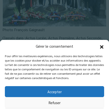
Photo François Gaignault
Classés dans :
Actus Lycée
,
Actus Première
,
Actus Seconde
,
Blog
Gérer le consentement
Pour offrir les meilleures expériences, nous utilisons des technologies telles
que les cookies pour stocker et/ou accéder aux informations des appareils.
Les commentaires sont fermés.
Le fait de consentir à ces technologies nous permettra de traiter des données
telles que le comportement de navigation ou les ID uniques sur ce site. Le
fait de ne pas consentir ou de retirer son consentement peut avoir un effet
négatif sur certaines caractéristiques et fonctions.
Accepter
Refuser
© 2026 Copyright - Etablissement catholique