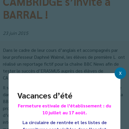
CAMBRIDGE s’invite à
BARRAL !
23 juin 2015
Dans le cadre de leur cours d’anglais et accompagnés par
leur professeur Daphné Walmé, les élèves de première L ont
réalisé un reportage fictif pour la chaîne BBC News afin de
tester le succès d’ERASMUS auprès des élèves de
X
CAMBRIDGE… ou de BARRAL.
Il s’agit d’un micro-trottoir que les élèves ont mis en scène
Vacances d’été
dans un Cambridge fictif installé à Barral. Le journaliste de la
BBC présente d’abord l’illustre établissement et le
Fermeture estivale de l’établissement : du
programme Erasmus qui permet aux élèves européens
10 juillet au 17 août.
d’étudier dans un pays de l’ Union Européenne. Puis, il
interroge divers étudiants, d’horizons variés, sur leurs
La circulaire de rentrée et les listes de
motivations, les préjugés qu’ils pouvaient avoir avant de