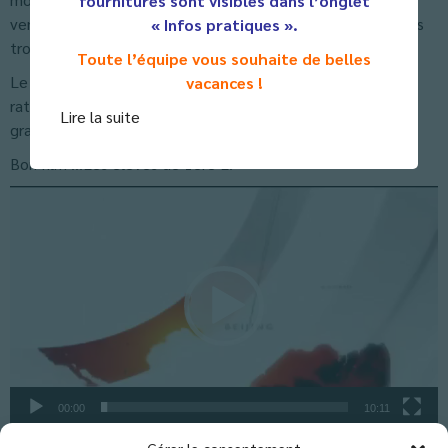
fournitures sont visibles dans l’onglet
venir, ceux auxquels ils ont été confrontés et l’intérêt qu’ils
« Infos pratiques ».
trouvent à étudier dans un pays étranger.
Toute l’équipe vous souhaite de belles
Le document vidéo qui suit se termine par un bonus des
vacances !
ratés. Le son n’est malheureusement pas toujours de très
Lire la suite
grand qualité, vous nous en excuserez…
Bon film …Les élèves de 1ère L.
Lecteur
vidéo
00:00
10:11
Classés dans :
Actus Lycée
,
Actus Première