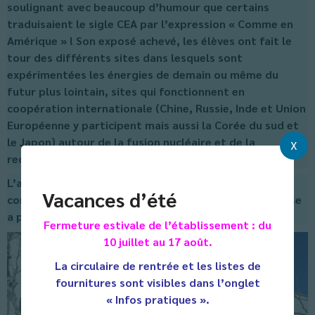
soulignant avec beaucoup d’humour que certains
traduisaient le sigle CEA par l’expression « Comme en
Amérique » ! Son exposé achevé, les élèves ont fait le
tour des différents sites dans lesquels sont
expérimentées les énergies de demain ou même du
futur plus lointain, sites qui fonctionnent en
coopération internationale (Chine, Russie, Inde et Union
Européenne y participent mais aussi la Corée du sud et
le Japon) autour de la fusion nucléaire et de la
X
recherche fondamentale en la matière.
L’après-midi du mardi fut moins solennel mais pour
Vacances d’été
continuer autour du thème de la Mer, la classe défense
a pu visiter le Mucem de Marseille.
Fermeture estivale de l’établissement : du
10 juillet au 17 août.
La circulaire de rentrée et les listes de
fournitures sont visibles dans l’onglet
« Infos pratiques ».