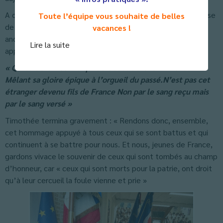
A ce moment du discours les quatre-vingts élèves des Classe
Toute l’équipe vous souhaite de belles
de Défense récitèrent en l’honneur du Général Burkhard,
vacances !
ancien légionnaire, le quatrain de la légion qu’ils avaient
Lire la suite
appris par cœur :
« Qui sait si l’inconnu qui dort sous l’arche immense
Mêlant sa gloire épique à l’orgueil du passé.
N’est pas cet
étranger devenu fils de France Non par le sang reçu mais
par le sang versé »
Timothée termina gravement : « Rendons donc, ensemble,
cet hommage appuyé à tous ceux qui se sont battus et qui
continuent à se battre pour nous. Et nous, jeunes de France,
gardons vivace le souvenir de ceux qui sont tombés au champ
d’honneur, car « ceux qui sont morts pour la patrie, ont droit
qu’à leur cercueil la foule vienne et prie »