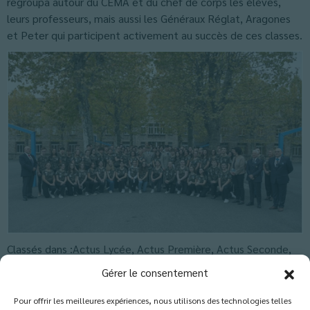
regroupa autour du CEMA et du chef de corps les élèves,
leurs professeurs, mais aussi les Généraux Réglat, Aragones
et Peter qui participent activement au succès de ces classes.
Classés dans :
Actus Lycée
,
Actus Première
,
Actus Seconde
,
Blog
Gérer le consentement
Pour offrir les meilleures expériences, nous utilisons des technologies telles