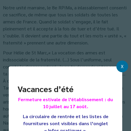
Notre unité marraine, le 8e RPIMa, a inlassablement consenti
ce sacrifice, de même que tous les soldats de toutes les
armes de France. Quand le soldat s’engage, il le fait
pleinement et il accepte à la fois de tuer et d’être tué. Il
s’oublie. Il devient une partie du tout et les mots « unité », «
fraternité » prennent une autre dimension.
Pour Hélie de St Marc,« La vocation des armes est
indissociable de la fraternité. (…) Sous l’uniforme, seul
X
compte le danger partagé. Je ne te demande ni ton nom, ni
ta religion, ni ta race, mais seulement quel est ton courage…
À cette aune, comme dans la première église de Paul de
Vacances d’été
Tarse ou dans l’armée de Valmy acclamée par Danton, vous
verrez qu’il n’y aura plus ni juif ni gentil, ni sans culotte ni
Fermeture estivale de l’établissement : du
aristocrate, ni occidental ni musulman : tout simplement des
10 juillet au 17 août.
hommes qui risquent leur peau, dont la survie dépend d’un
autre camarade. » N’est-ce pas là une belle définition de la
La circulaire de rentrée et les listes de
Nation, et de ce qui devrait être notre ligne de vie
fournitures sont visibles dans l’onglet
aujourd’hui ?
« Infos pratiques ».