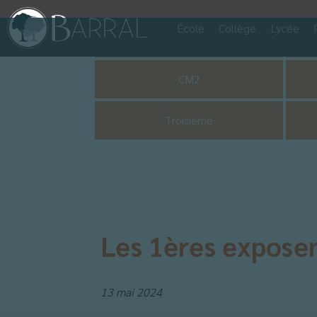
École
Collège
Lycée
Pastorale
CM2
Troisième
Les 1ères expose
13 mai 2024