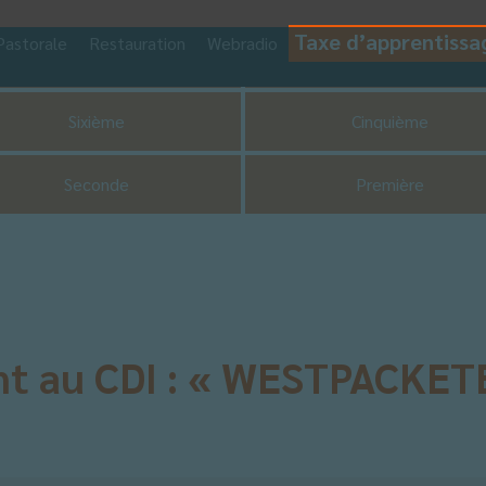
Taxe d’apprentissa
Pastorale
Restauration
Webradio
CDI
UNSS
Sixième
Cinquième
Seconde
Première
nt au CDI : « WESTPACKET