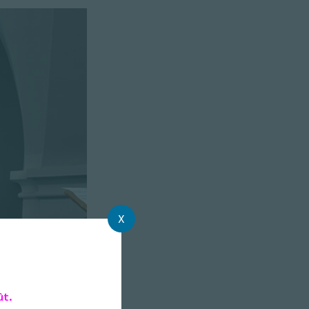
X
ût.