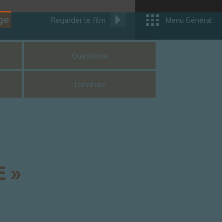
ge
Regarder le film
Menu Général
CM1
Quatrième
Terminale
E »