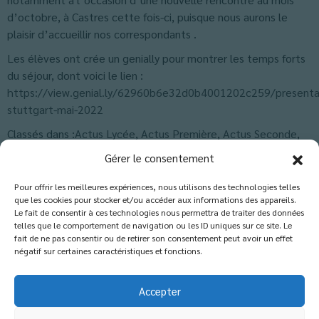
d’octobre, à Castres cette fois-ci, puisque nous aurons le
plaisir d’accueillir nos correspondants .
Les élèves ont crée un genially pour montrer les temps forts
du séjour, dont voici le lien :
https://view.genial.ly/62960b6e32d0b4001202c259/presenta
stuttgart-mai-2022
Classés dans :
Actus Lycée
,
Actus Première
,
Actus Seconde
,
Actus Troisième
,
Actus-Collège
,
Blog
Gérer le consentement
Pour offrir les meilleures expériences, nous utilisons des technologies telles
que les cookies pour stocker et/ou accéder aux informations des appareils.
Les commentaires sont fermés.
Le fait de consentir à ces technologies nous permettra de traiter des données
telles que le comportement de navigation ou les ID uniques sur ce site. Le
fait de ne pas consentir ou de retirer son consentement peut avoir un effet
négatif sur certaines caractéristiques et fonctions.
Accepter