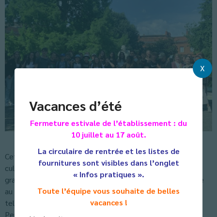
X
Vacances d’été
Fermeture estivale de l’établissement : du
10 juillet au 17 août.
La circulaire de rentrée et les listes de
Cette semaine a été rythmée par de nombreuses visites
fournitures sont visibles dans l’onglet
culturelles : musée Mercedes Benz , musée de l’illusion, la
« Infos pratiques ».
grande bibliothèque municipale…, mais aussi un jeu de piste
Toute l’équipe vous souhaite de belles
au cœur de Stuttgart, ainsi que des sorties plus ludiques,
vacances !
telles que le parc d’attraction souabe de Tripsdrill !
Pendant ce séjour, les élèves ont pu aussi suivre des cours