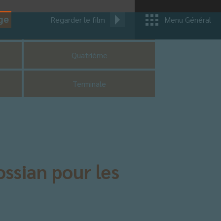
ge
Regarder le film
Menu Général
CM1
Quatrième
Terminale
ssian pour les