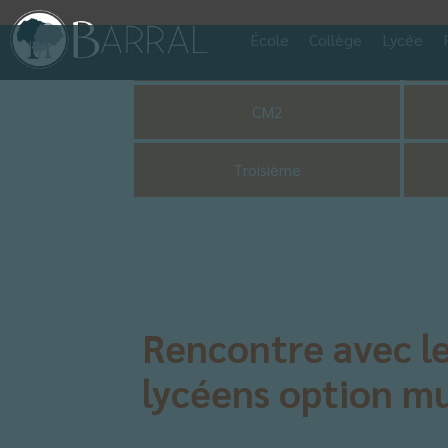
École
Collège
Lycée
Pastorale
CM2
Troisième
Rencontre avec le
lycéens option m