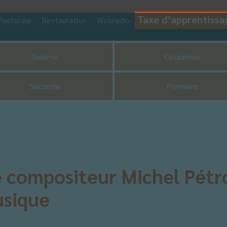
Taxe d’apprentissa
Pastorale
Restauration
Webradio
CDI
UNSS
Sixième
Cinquième
Seconde
Première
 compositeur Michel Pétro
usique