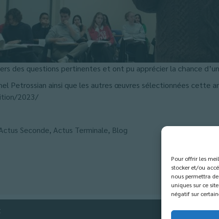
vers des questions pertinentes et ont pu apprécier la chance d’un
el Petrossian ainsi que les autres œuvres sélectionnées cette an
ition/2023/
Actus Seconde
,
Actus Terminale
,
Blog
Pour offrir les me
stocker et/ou accé
nous permettra de 
uniques sur ce site
négatif sur certain
t