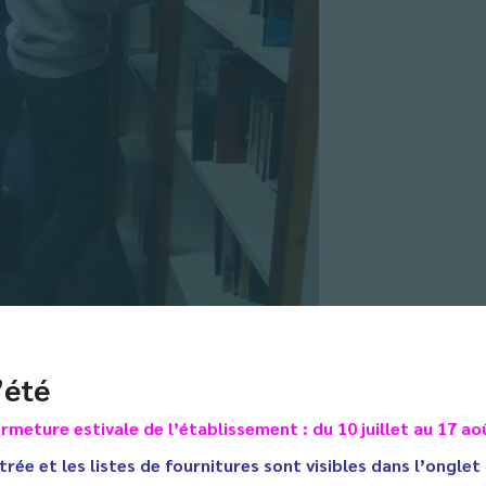
’été
utes les classes de 2nde ont découvert leur CDI à travers un Esc
rmeture estivale de l’établissement : du 10 juillet au 17 ao
tre classes de 2nde ont passé une heure chacune au CDI à la rec
trée et les listes de fournitures sont visibles dans l’onglet
 dû faire appel à leur débrouillardise et à leur jugeote pour réso