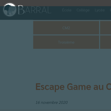
École
Collège
Lycée
Pastorale
CM2
Troisième
Escape Game au C
16 novembre 2020