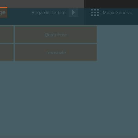
ge
Regarder le film
Menu Général
CM1
Quatrième
Terminale