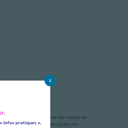
X
ape Game.
ût.
herche d’indices pour obtenir leur cadeau de
 « Infos pratiques ».
udre les différentes énigmes qui les ont