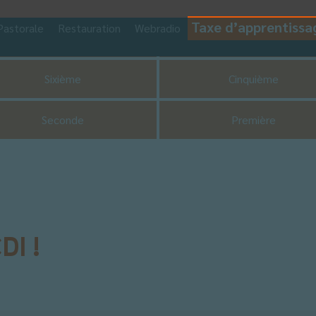
Taxe d’apprentissa
Pastorale
Restauration
Webradio
CDI
UNSS
Sixième
Cinquième
Seconde
Première
DI !