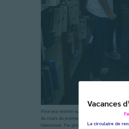
Vacances d
Pour leur entrée au lycée, les élèves de to
Fe
Au cours du premier trimestre 2020, les qua
La circulaire de ren
bienvenue. Par groupe de cinq, les élèves ont