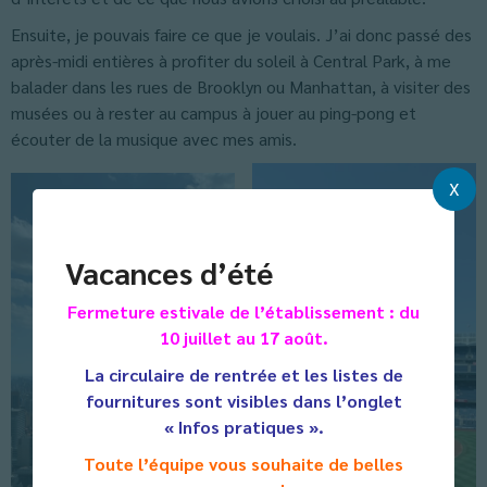
Ensuite, je pouvais faire ce que je voulais. J’ai donc passé des
après-midi entières à profiter du soleil à Central Park, à me
balader dans les rues de Brooklyn ou Manhattan, à visiter des
musées ou à rester au campus à jouer au ping-pong et
écouter de la musique avec mes amis.
X
Vacances d’été
Fermeture estivale de l’établissement : du
10 juillet au 17 août.
La circulaire de rentrée et les listes de
fournitures sont visibles dans l’onglet
« Infos pratiques ».
Toute l’équipe vous souhaite de belles