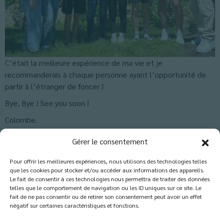
C’était la meilleure expérience de ma vie et je
recommanderais à chaque personne ayant l’opportunité de
partir à l’étranger de foncer !
Bye, Bye ! See you soon !
Colombe.
Classés dans :
Actus Lycée
,
Actus Seconde
,
Blog
Gérer le consentement
Pour offrir les meilleures expériences, nous utilisons des technologies telles
que les cookies pour stocker et/ou accéder aux informations des appareils.
Les commentaires sont fermés.
Le fait de consentir à ces technologies nous permettra de traiter des données
telles que le comportement de navigation ou les ID uniques sur ce site. Le
fait de ne pas consentir ou de retirer son consentement peut avoir un effet
négatif sur certaines caractéristiques et fonctions.