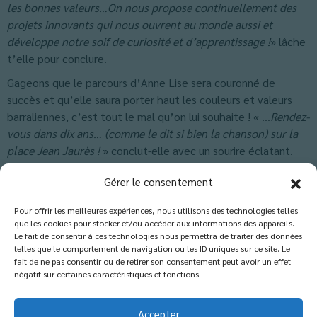
les bonnes valeurs…On nous propose continuellement des
projets innovants qui nous ouvrent au monde aussi et
développe notre soif de curiosité et d’apprentissage !
» lâche
t’elle pour conclure.
Gageons que le parcours d’Anne Lise sera couronné de
succès et qu’elle saura porter haut les couleurs et valeurs
barraliennes, c’est tout le mal qu’on lui souhaite ! « …
Rendez-
vous dans dix ans… (comme le dit si bien la chanson) sur la
place Jean Jaurès !
» conclut-elle avec un sourire éclatant.
Classés dans :
Actus Lycée
,
Actus Terminale
,
Blog
Gérer le consentement
Pour offrir les meilleures expériences, nous utilisons des technologies telles
que les cookies pour stocker et/ou accéder aux informations des appareils.
Les commentaires sont fermés.
Le fait de consentir à ces technologies nous permettra de traiter des données
telles que le comportement de navigation ou les ID uniques sur ce site. Le
fait de ne pas consentir ou de retirer son consentement peut avoir un effet
négatif sur certaines caractéristiques et fonctions.
Accepter