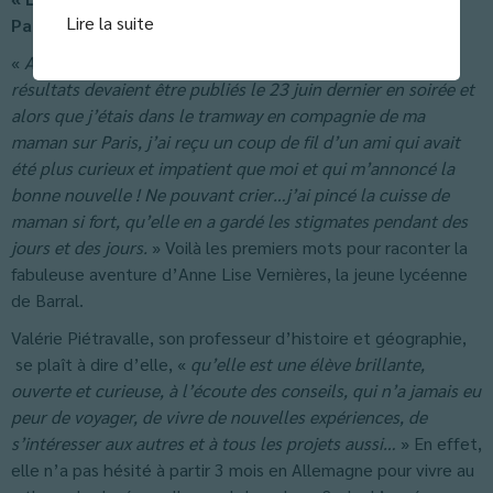
Lire la suite
Paris… »
«
Autant prévenir : l’attente m’a parue insurmontable. Les
résultats devaient être publiés le 23 juin dernier en soirée et
alors que j’étais dans le tramway en compagnie de ma
maman sur Paris, j’ai reçu un coup de fil d’un ami qui avait
été plus curieux et impatient que moi et qui m’annoncé la
bonne nouvelle ! Ne pouvant crier…j’ai pincé la cuisse de
maman si fort, qu’elle en a gardé les stigmates pendant des
jours et des jours.
» Voilà les premiers mots pour raconter la
fabuleuse aventure d’Anne Lise Vernières, la jeune lycéenne
de Barral.
Valérie Piétravalle, son professeur d’histoire et géographie,
se plaît à dire d’elle, «
qu’elle est une élève brillante,
ouverte et curieuse, à l’écoute des conseils, qui n’a jamais eu
peur de voyager, de vivre de nouvelles expériences, de
s’intéresser aux autres et à tous les projets aussi…
» En effet,
elle n’a pas hésité à partir 3 mois en Allemagne pour vivre au