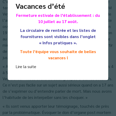
C’est une conférence un peu particulière que les lycéens de
Vacances d’été
terminale ont suivi, avec l’intervention de France Adot 81. M
Veyssières Daniel, président et M Auberger, membre actif de
Fermeture estivale de l’établissement : du
l’association, leur ont parlé des dons d’organes et de moelle
10 juillet au 17 août.
osseuse. M Auberger a rappelé que depuis la loi Caillavet, en
La circulaire de rentrée et les listes de
1976, tout individu qui n’a pas fait mention de son opposition
fournitures sont visibles dans l’onglet
au prélèvement d’organes est un donneur potentiel, mais le
« Infos pratiques ».
mieux est d’avoir sa carte d’autorisation sur soi, et ce à partir
de 13 ans, les parents pouvant refuser ce prélèvement
Toute l’équipe vous souhaite de belles
jusqu’à 18 ans.
vacances !
« Aujourd’hui, nous sommes confrontés à 33 % de refus des 4
Lire la suite
à 5 organes prélevables en plus des tissus », précise M
Veyssières. « Nous avons eu deux groupes d’élèves attentifs.
Ce n’est pas facile sur un sujet aussi sérieux quand on a 17 ans
de s’exprimer ou d’entendre parler de mort. Mais nous avons
l’habitude de les interpeller sans les choquer. »
« Ils sont venus apporter leur témoignage, touchés de près
par la problématique. Évoquer le don d’organe post mortem