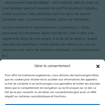
– donc la mort encéphalique – est toujours délicat, mais un
seul donneur permet souvent de greffer plusieurs malades
(cœur, poumon, foie, pancréas, rein) et donc de sauver
plusieurs vies » a retenu Edouard, élève de terminale.
La loi a renforcé le consentement « présumé » : toute
personne est donneuse après son décès, sauf si elle a en
exprimé le refus de son vivant. À la fin de la séance, quand
plus aucune question n’était posée, les élèves se sont vu
remettre une carte de donneur volontaire. La compléteront-
ils ?
Classés dans :
Actus Lycée
,
Actus Terminale
,
Blog
Gérer le consentement
Pour offrir les meilleures expériences, nous utilisons des technologies telles
que les cookies pour stocker et/ou accéder aux informations des appareils.
Les commentaires sont fermés.
Le fait de consentir à ces technologies nous permettra de traiter des données
telles que le comportement de navigation ou les ID uniques sur ce site. Le
fait de ne pas consentir ou de retirer son consentement peut avoir un effet
négatif sur certaines caractéristiques et fonctions.