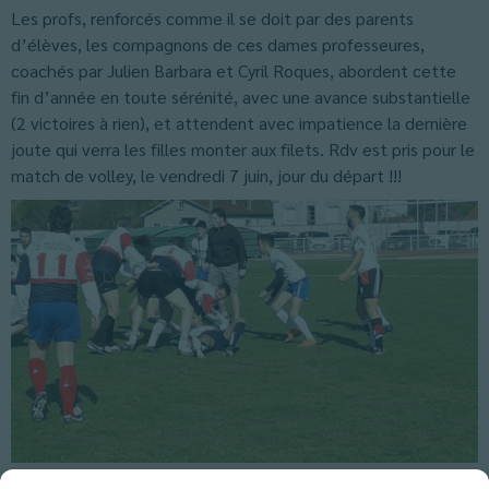
Les profs, renforcés comme il se doit par des parents
d’élèves, les compagnons de ces dames professeures,
coachés par Julien Barbara et Cyril Roques, abordent cette
fin d’année en toute sérénité, avec une avance substantielle
(2 victoires à rien), et attendent avec impatience la dernière
joute qui verra les filles monter aux filets. Rdv est pris pour le
match de volley, le vendredi 7 juin, jour du départ !!!
Classés dans :
Actus Lycée
,
Actus Terminale
,
Blog
,
UNSS