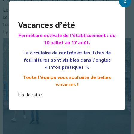
X
Les participants pouvaient arriver déguisés dès le repas du
soir, ils s’engageaient cependant à être raisonnables, les
Vacances d’été
festivités ne commençant qu’à 20 h00 dans la Maison des
Lycéens. Et ce fut mission accomplie !
Fermeture estivale de l’établissement : du
10 juillet au 17 août.
La circulaire de rentrée et les listes de
fournitures sont visibles dans l’onglet
« Infos pratiques ».
Toute l’équipe vous souhaite de belles
vacances !
Lire la suite