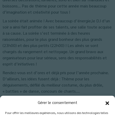
boissons… Pas de thème pour cette année mais beaucoup
d’imagination et créativité pour tous !
La soirée était animée ! Avec beaucoup d’énergie,le DJ d’un
soir a ainsi fait profiter de ses talents, une salle toute acquise
à sa cause. La soirée s’est terminée à des heures
raisonnables, pour le plus grand bonheur des plus grands
(23h00) et des plus petits (22h00) ! Les aînés se sont
chargés du rangement et nettoyage. Un grand bravo aux
organisateurs pour leur sérieux, sens des responsabilités et
esprit d’initiatives !
Rendez-vous est d’ores et déjà pris pour l’année prochaine.
D’ailleurs, les idées fusent déjà : Thème pour les
déguisements, défilé du meilleur costume, du plus drôle,
« battles » de danse, concours de chants….
Classés dans :
Actus Lycée
,
Actus-Collège
,
Blog
Gérer le consentement
Pour offrir les meilleures expériences, nous utilisons des technologies telles