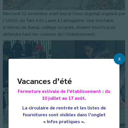
Mercredi 22 novembre avait lieu le Cross régional organisé par
l’UGSEL du Tarn à En Laure à Labruguière. Une trentaine
d’élèves de Barral, collège ou lycée, étaient inscrits pour
défendre haut les couleurs de l’établissement.
X
Vacances d’été
Fermeture estivale de l’établissement : du
10 juillet au 17 août.
La circulaire de rentrée et les listes de
fournitures sont visibles dans l’onglet
« Infos pratiques ».