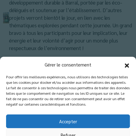
développement durable à Barral, portée par les éco-
délégués et soutenue par l’établissement. D’autres
projets verront bientôt le jour, en lien avec les
thématiques explorées pendant cette journée. Un grand
bravo à tous les participants pour leur implication, leur
énergie et leur volonté d’agir pour un monde plus
respectueux de l’environnement !
Classés dans :
Actus EGPA
,
Actus Lycée
,
Actus-Collège
,
Blog
Gérer le consentement
Pour offrir les meilleures expériences, nous utilisons des technologies telles
que les cookies pour stocker et/ou accéder aux informations des appareils.
Les commentaires sont fermés.
Le fait de consentir à ces technologies nous permettra de traiter des données
telles que le comportement de navigation ou les ID uniques sur ce site. Le
fait de ne pas consentir ou de retirer son consentement peut avoir un effet
négatif sur certaines caractéristiques et fonctions.
Accepter
Refuser