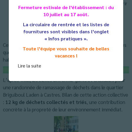
l’impact environnemental du numérique et découvrir
Fermeture estivale de l’établissement : du
des pratiques plus sobres.
10 juillet au 17 août.
La circulaire de rentrée et les listes de
fournitures sont visibles dans l’onglet
« Infos pratiques ».
Ces ateliers interactifs ont permis aux élèves de poser des
Toute l’équipe vous souhaite de belles
questions concrètes et de réfléchir à leurs propres
vacances !
habitudes.
Lire la suite
Une randonnée citoyenne et écologique
L’après-midi, les élèves ont enfilé gants et chasubles pour
une randonnée de ramassage de déchets dans le quartier
Briguiboul Laden à Castres. Bilan de cette action collective
:
12 kg de déchets collectés et triés
, une contribution
concrète à la propreté de leur environnement immédiat.