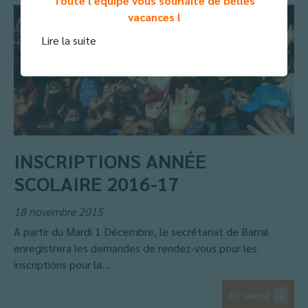
Toute l'équipe vous souhaite de belles
vacances !
Lire la suite
INSCRIPTIONS ANNÉE
SCOLAIRE 2016-17
18 novembre 2015
A partir du Mardi 1 Décembre, le secrétariat de Barral
enregistrera les demandes de rendez-vous pour les
inscriptions pour la...
En savoir
+