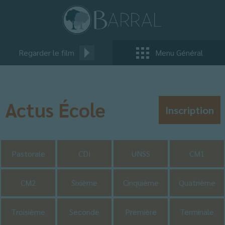
Regarder le film
Menu Général
Actus École
Inscription
Pastorale
CDI
UNSS
CM1
CM2
Sixième
Cinquième
Quatrième
Troisième
Seconde
Première
Terminale