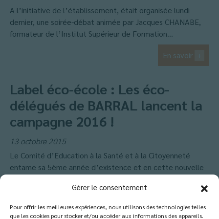
A l’initiative de l’établissement, était organisée lundi
dernier, une soirée-débat animée par Jacques CHANABE,
formateur de l’Institut Supérieur de Formation...
En savoir
+
Label éco-école : Les éco-
délégués de BARRAL lancent la
campagne 2016 !
13 octobre 2015
Le Comité d’Education à la Santé et à la Citoyenneté
entame sa 5ème année d’existence et en cette nouvelle
année...
Gérer le consentement
En savoir
+
Pour offrir les meilleures expériences, nous utilisons des technologies telles
que les cookies pour stocker et/ou accéder aux informations des appareils.