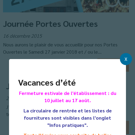
Journée Portes Ouvertes
16 décembre 2015
Nous aurons le plaisir de vous accueillir pour nos Portes
Ouvertes le Samedi 27 janvier 2018 et / ou le...
X
En savoir
+
Vacances d’été
Je suis Paris
Fermeture estivale de l'établissement : du
25 novembre 2015
10 juillet au 17 août.
J’ai 15 ans et depuis des années, j’étudie la guerre à
La circulaire de rentrée et les listes de
travers des livres et des reportages, sans savoir que...
fournitures sont visibles dans l'onglet
"Infos pratiques".
En savoir
+