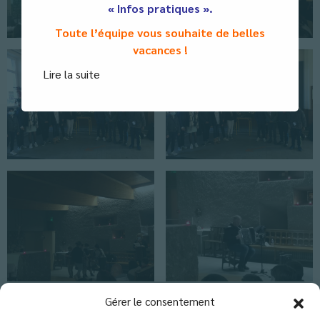
« Infos pratiques ».
Toute l’équipe vous souhaite de belles
vacances !
Lire la suite
Classés dans :
Actus École
,
Actus EGPA
,
Actus Lycée
,
Actus-
Gérer le consentement
Collège
,
Blog
,
Etablissement
,
Pastorale