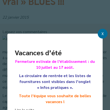
vrai » BLUES !!!
22 janvier 2015
Laissez vos commentaires
X
Soumis par Eric Guinedor le 22 janv. 2015
En lien avec le programme des 3° sur la
Vacances d’été
musique Gospel et Jazz, tous les élèves de 3° ont pu assister
à une conférence animée par les frères Marbezy venus exprès
Fermeture estivale de l’établissement : du
de Toulouse. Le sujet sur la Musique Blues pouvait sembler
10 juillet au 17 août.
difficile à aborder mais son retentissement est tel dans les
musiques rock actuelles que nos élèves surent s’enrichir de
La circulaire de rentrée et les listes de
ce genre musical dont ils ne connaissaient pour bien d’entre
fournitures sont visibles dans l’onglet
eux qu’un vague concept.
« Infos pratiques ».
Le rapprochement avec le gospel étudié en classe permit de
Toute l’équipe vous souhaite de belles
capter l’auditoire immédiatement. L’intervenant sut aussi
vacances !
agrémenter de riches documentaires vidéos et sonores
Lire la suite