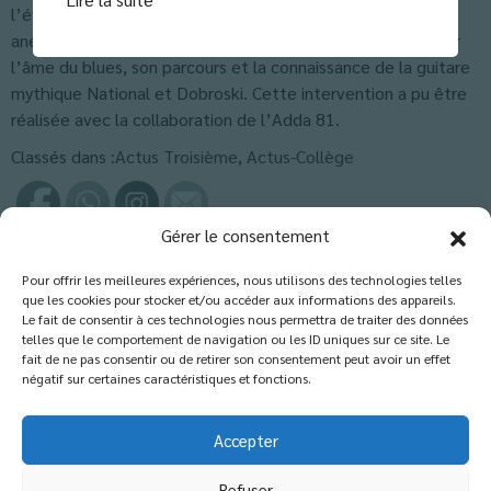
l’évolution de cette musique, distillant de nombreuses
anecdotes. Ce qui permit au terme d’1h30 de pouvoir saisir
l’âme du blues, son parcours et la connaissance de la guitare
mythique National et Dobroski. Cette intervention a pu être
réalisée avec la collaboration de l’Adda 81.
Classés dans :
Actus Troisième
,
Actus-Collège
Gérer le consentement
Laisser un commentaire
Pour offrir les meilleures expériences, nous utilisons des technologies telles
que les cookies pour stocker et/ou accéder aux informations des appareils.
Vous devez
vous connecter
pour publier un commentaire.
Le fait de consentir à ces technologies nous permettra de traiter des données
telles que le comportement de navigation ou les ID uniques sur ce site. Le
fait de ne pas consentir ou de retirer son consentement peut avoir un effet
négatif sur certaines caractéristiques et fonctions.
Accepter
Refuser