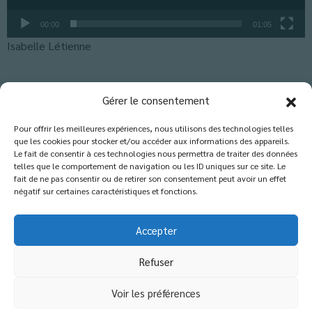
00:00
01:05
Isabelle Létienne
Classés dans :
Actus CM2
,
Actus École
,
Blog
Gérer le consentement
Pour offrir les meilleures expériences, nous utilisons des technologies telles
que les cookies pour stocker et/ou accéder aux informations des appareils.
Les commentaires sont fermés.
Le fait de consentir à ces technologies nous permettra de traiter des données
telles que le comportement de navigation ou les ID uniques sur ce site. Le
fait de ne pas consentir ou de retirer son consentement peut avoir un effet
négatif sur certaines caractéristiques et fonctions.
Accepter
Refuser
© 2026 Copyright - Etablissement catholique
d'enseignement
Voir les préférences
École - Collège - Lycée