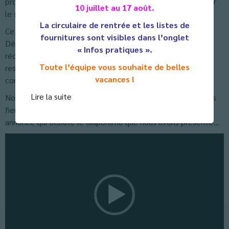
professionnels et effectué des recherches personnelles sur
10 juillet au 17 août.
le sujet.
La circulaire de rentrée et les listes de
Ce projet d’Éducation à l’Environnement et au
fournitures sont visibles dans l’onglet
Développement Durable a permis de nous sensibiliser au
« Infos pratiques ».
réchauffement climatique, d’éveiller des pratiques
Toute l’équipe vous souhaite de belles
responsables et de donner les clés d’une meilleure
vacances !
compréhension des enjeux environnementaux.
Lire la suite
Nous avons terminé deuxième du concours, et sommes très
fiers de notre travail ! Vous pouvez visionner la bande
annonce qui débute le diaporama que nous avons présenté…
Lecteur
vidéo