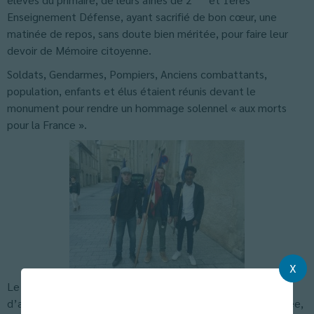
Enseignement Défense, ayant sacrifié de bon cœur, une
matinée de repos, sans doute bien méritée, pour faire leur
devoir de Mémoire citoyenne.
Soldats, Gendarmes, Pompiers, Anciens combattants,
population, enfants et élus étaient réunis devant le
monument pour rendre un hommage solennel « aux morts
pour la France ».
X
ème
Le Colonel Debray, Chef de corps du 8
RPIMA a tout
d’abord décoré les soldats s’étant illustrés pendant l’année,