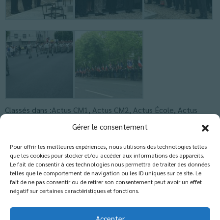
Classés dans :
Actus CM1
,
Actus CM2
,
Actus École
,
Actus
Lycée
,
Actus Première
,
Actus Seconde
,
Actus-Collège
,
Blog
Gérer le consentement
Pour offrir les meilleures expériences, nous utilisons des technologies telles
que les cookies pour stocker et/ou accéder aux informations des appareils.
Les commentaires sont fermés.
Le fait de consentir à ces technologies nous permettra de traiter des données
telles que le comportement de navigation ou les ID uniques sur ce site. Le
fait de ne pas consentir ou de retirer son consentement peut avoir un effet
négatif sur certaines caractéristiques et fonctions.
Accepter