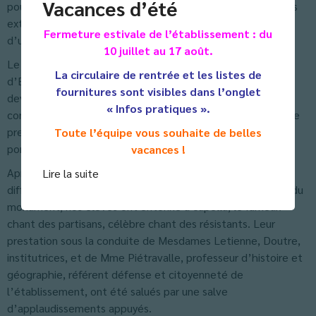
Vacances d’été
pour des actes faisant honneur à la patrie, lors d’opérations
extérieures ou intérieures, ou encore pour saluer la qualité
Fermeture estivale de l’établissement : du
d’un engagement sans faille pour la Nation.
10 juillet au 17 août.
Le Sous-préfet a par la suite lu le message du secrétaire
La circulaire de rentrée et les listes de
d’Etat aux anciens combattants rappelant l’importance du
fournitures sont visibles dans l’onglet
devoir de Mémoire : «À une heure où nous sommes
« Infos pratiques ».
confrontés à la montée du terrorisme, le devoir de mémoire
prend tout son sens. Et nous poursuivons aujourd’hui pour
Toute l’équipe vous souhaite de belles
porter haut les valeurs de la République.»
vacances !
Après avoir rallumé la flamme du souvenir et que les
Lire la suite
différentes personnalités aient déposé les gerbes au pied du
monument, nos élèves ont entonné à capella, le fameux
chant des partisans, célèbre chant des résistants. Leur
prestation sous la conduite de Mesdames Letienne, Doutre,
institutrices, et de Mme Piétravalle, professeur d’histoire et
géographie, référent défense et citoyenneté de
l’établissement, ont été salués par une salve
d’applaudissements appuyés.