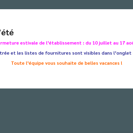
Nos élèves de Première se sont rendus au salon de l’e
Expositions de Toulouse ce jeudi 10 novembre en compa
parents investis dans l’animation du BDI de Barral. Cet
’été
ac de chacun. L’occasion leur a été donnée de chercher, parmi le
ur les formations supérieures courtes et plus longues qui les moti
rmeture estivale de l’établissement : du 10 juillet au 17 ao
longement naturel avec l’utilisation de l’importante base docum
trée et les listes de fournitures sont visibles dans l’onglet
nvier.
Toute l’équipe vous souhaite de belles vacances !