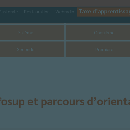
Taxe d’apprentissa
Pastorale
Restauration
Webradio
CDI
UNSS
Sixième
Cinquième
Seconde
Première
nfosup et parcours d’orient