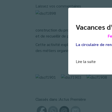
Laissez vos commentaires
Vacances d
construction du projet d’orientation post-b
et de recueillir de précieuses informations s
Fe
Cette activité exploratoire trouvera un pro
La circulaire de ren
des métiers
organisé par Barral au mois de ja
Lire la suite
Classés dans :
Actus Première