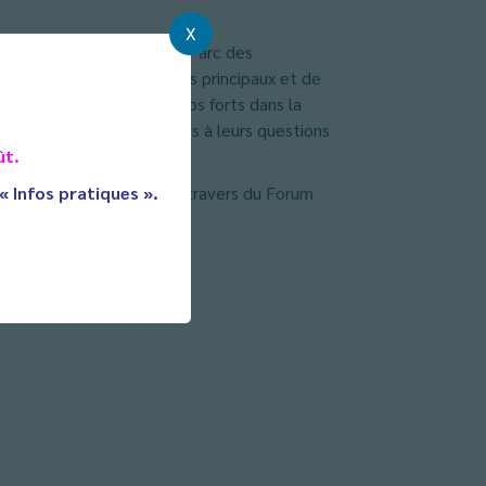
X
nseignement supérieur au Parc des
gnie de leurs professeurs principaux et de
te journée est un des temps forts dans la
s 280 stands, des réponses à leurs questions
vent.
ût.
entaire du
 « Infos pratiques ».
BDI
ainsi qu’au travers du
Forum