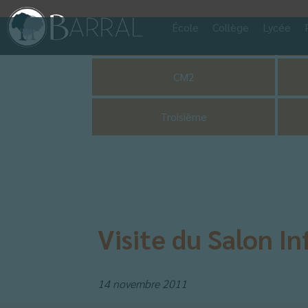
École
Collège
Lycée
Pastorale
CM2
Troisième
Visite du Salon I
14 novembre 2011