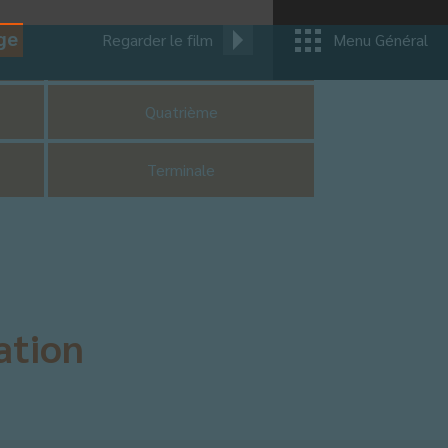
ge
Regarder le film
Menu Général
CM1
Quatrième
Terminale
ation