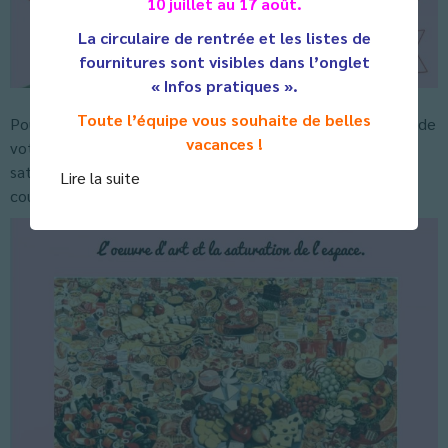
10 juillet au 17 août.
La circulaire de rentrée et les listes de
fournitures sont visibles dans l’onglet
« Infos pratiques ».
Toute l’équipe vous souhaite de belles
Pour ce défi graphique je vous propose d’envahir l’espace de
vacances !
votre feuille (un cercle de 20 cm de diamètre), jusqu’à le
saturer, avec une multitude de dessins de sucre d’orge, de
Lire la suite
couleurs et d’échelles variables.