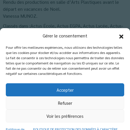
Rendu des productions en salle d’Arts Plastiques avant le
départ en vacances de Noël.
Vanessa MUNOZ.
Classés dans :
Actus École
,
Actus EGPA
,
Actus Lycée
,
Actus-
Collège
,
Blog
Gérer le consentement
Pour offrir les meilleures expériences, nous utilisons des technologies telles
que les cookies pour stocker et/ou accéder aux informations des appareils.
Les commentaires sont fermés.
Le fait de consentir à ces technologies nous permettra de traiter des données
telles que le comportement de navigation ou les ID uniques sur ce site. Le
fait de ne pas consentir ou de retirer son consentement peut avoir un effet
négatif sur certaines caractéristiques et fonctions.
Accepter
Refuser
© 2026 Copyright - Etablissement catholique
d'enseignement
Voir les préférences
École - Collège - Lycée
113 rue Marcel Briguiboul 81000 Castres - 05 63 59 05 49
Politique de
POLITIQUE DE PROTECTION DES DONNÉES À CARACTÈRE