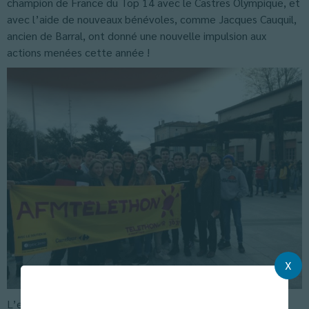
champion de France du Top 14 avec le Castres Olympique, et
avec l’aide de nouveaux bénévoles, comme Jacques Cauquil,
ancien de Barral, ont donné une nouvelle impulsion aux
actions menées cette année !
X
L’ensemble scolaire Barral de Castres, lui, s’est associé et