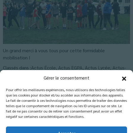
Un grand merci à vous tous pour cette formidable
mobilisation !
Classés dans :
Actus École
,
Actus EGPA
,
Actus Lycée
,
Actus-
Collège
,
Blog
Gérer le consentement
Pour offrir les meilleures expériences, nous utilisons des technologies telles
que les cookies pour stocker et/ou accéder aux informations des appareils.
Les commentaires sont fermés.
Le fait de consentir à ces technologies nous permettra de traiter des données
telles que le comportement de navigation ou les ID uniques sur ce site. Le
fait de ne pas consentir ou de retirer son consentement peut avoir un effet
négatif sur certaines caractéristiques et fonctions.